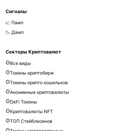
Сигналы
📈 Памп
📉 Дамп
Секторы Криптовалют
Все виды
Токены криптобирж
Токены крипто кошельков
Анонимные криптовалюты
DeFi Токены
Криптовалюты NFT
ТОП Стейблкоинов
Токены метавселенных