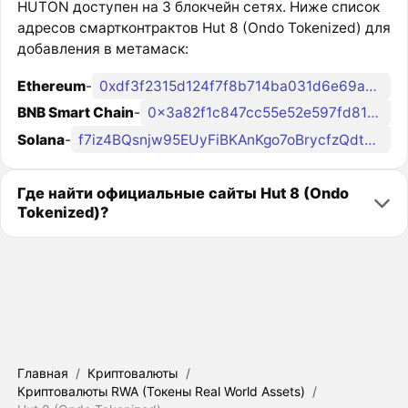
HUTON доступен на 3 блокчейн сетях. Ниже список
адресов смартконтрактов Hut 8 (Ondo Tokenized) для
добавления в метамаск:
Ethereum
-
0xdf3f2315d124f7f8b714ba031d6e69aa16a61fa2
BNB Smart Chain
-
0x3a82f1c847cc55e52e597fd81c63a812c6722541
Solana
-
f7iz4BQsnjw95EUyFiBKAnKgo7oBrycfzQdtmDwondo
Где найти официальные сайты Hut 8 (Ondo
Tokenized)?
Главная
/
Криптовалюты
/
Криптовалюты RWA (Токены Real World Assets)
/