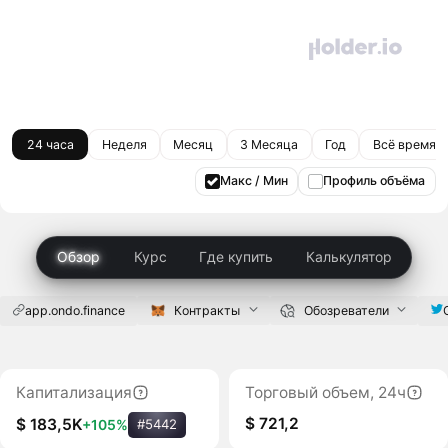
24 часа
Неделя
Месяц
3 Месяца
Год
Всё время
Макс / Мин
Профиль объёма
Обзор
Курс
Где купить
Калькулятор
app.ondo.finance
Контракты
Обозреватели
Капитализация
Торговый объем, 24ч
$ 721,2
$ 183,5K
+105%
#5442