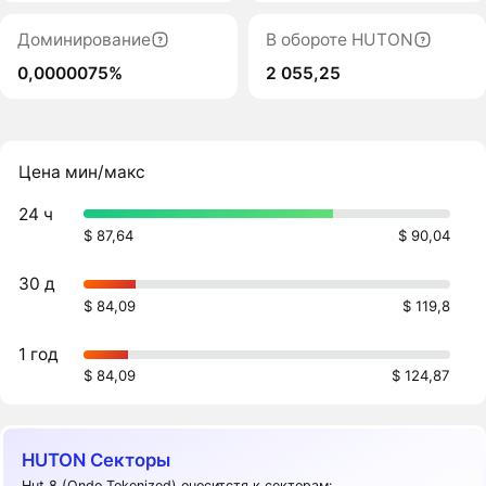
Доминирование
В обороте HUTON
0,0000075%
2 055,25
Цена мин/макс
24 ч
$ 87,64
$ 90,04
30 д
$ 84,09
$ 119,8
1 год
$ 84,09
$ 124,87
HUTON Секторы
Hut 8 (Ondo Tokenized) оноситстя к секторам: