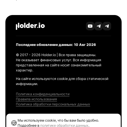
Последнее обновление данных: 10 Авг 2026
© 2017 - 2026 Holder.io | Все права защищены.
Не оказывает финансовых услуг. Вся информация
представленная на сайте носит ознакомительный
характер.
На сайте используются cookie для сбора статической
информации.
Политика конфиденциальности
Правила использования
Политика обработки персональных данных
Продукты
Мы используем cookie, что бы вам было удобно.
🍪
Ethereum GAS Tracker
Подробнее в
политике обработки данных
.