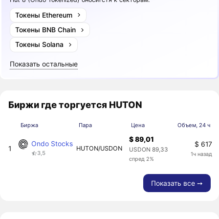
Токены Ethereum
Токены BNB Chain
Токены Solana
Показать остальные
Биржи где торгуется HUTON
Биржа
Пара
Цена
Объем, 24 ч
$ 89,01
Ondo Stocks
$ 617
1
HUTON/USDON
USDON 89,33
3,5
1ч назад
спред 2%
Показать все ➙