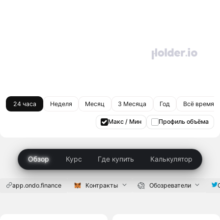
24 часа
Неделя
Месяц
3 Месяца
Год
Всё время
Макс / Мин
Профиль объёма
Обзор
Курс
Где купить
Калькулятор
app.ondo.finance
Контракты
Обозреватели