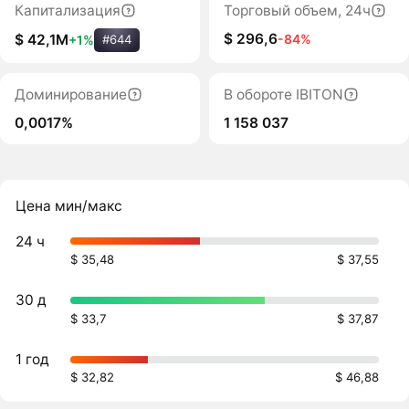
Капитализация
Торговый объем, 24ч
$ 296,6
-84%
$ 42,1M
+1%
#644
Доминирование
В обороте IBITON
0,0017%
1 158 037
Цена мин/макс
24 ч
$ 35,48
$ 37,55
30 д
$ 33,7
$ 37,87
1 год
$ 32,82
$ 46,88