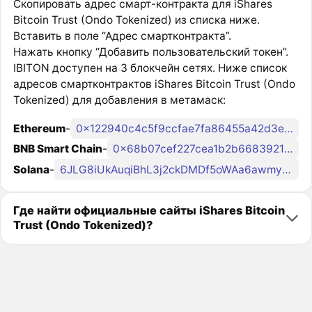
Скопировать адрес смарт-контракта для iShares
Bitcoin Trust (Ondo Tokenized) из списка ниже.
Вставить в поле “Адрес смартконтракта”.
Нажать кнопку “Добавить пользовательский токен”.
IBITON доступен на 3 блокчейн сетях. Ниже список
адресов смартконтрактов iShares Bitcoin Trust (Ondo
Tokenized) для добавления в метамаск:
Ethereum
-
0x122940c4c5f9ccfae7fa86455a42d3ec140855ce
BNB Smart Chain
-
0x68b07cef227cea1b2b6683921c8c825cd5c69ec7
Solana
-
6JLG8iUkAuqiBhL3j2ckDMDf5oWAa6awmyaWezKondo
Где найти официальные сайты iShares Bitcoin
Trust (Ondo Tokenized)?