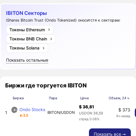
IBITON Секторы
iShares Bitcoin Trust (Ondo Tokenized) оноситстя к секторам:
Токены Ethereum
Токены BNB Chain
Токены Solana
Показать остальные
Биржи где торгуется IBITON
Биржа
Пара
Цена
Объем, 24 ч
$ 36,81
Ondo Stocks
$ 373
1
IBITON/USDON
USDON 36,59
3,5
6ч назад
спред 0.08%
Показать все ➙