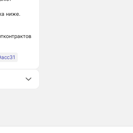
ка ниже.
ртконтрактов
9acc31