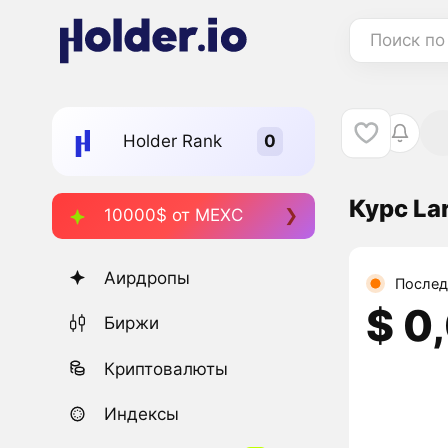
Поиск по
Holder Rank
Курс Lar
10000$ от MEXC
Аирдропы
Послед
$ 0
Биржи
Криптовалюты
Индексы