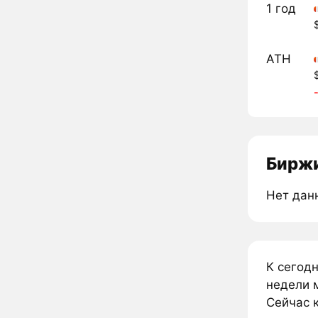
1 год
ATH
Биржи
Нет дан
К сегодн
недели м
Сейчас к