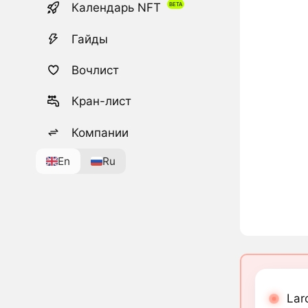
Календарь NFT
Гайды
Вочлист
Кран-лист
Компании
En
Ru
Lar