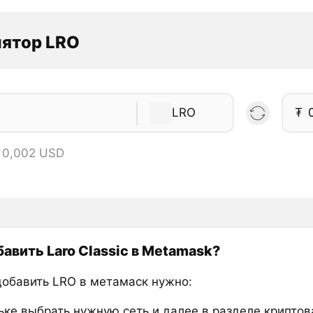
лятор LRO
LRO
₮
 0,002 USD
бавить Laro Classic в Metamask?
добавить LRO в метамаск нужно:
ьке выбрать нужную сеть и далее в разделе крипто