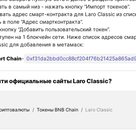
ть в самый низ - нажать кнопку “Импорт токенов”.
ать адрес смарт-контракта для Laro Classic из спис
 в поле “Адрес смартконтракта”.
нопку “Добавить пользовательский токен”.
тупен на 1 блокчейн сети. Ниже список адресов сма
ssic для добавления в метамаск:
rt Chain
-
0xf31da2bbd0cc88cf204f76b21425a865ad
йти официальные сайты Laro Classic?
риптовалюты
/
Токены BNB Chain
/
Laro Classic