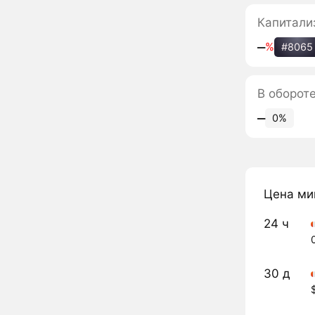
Капитали
‒
%
#8065
В оборот
‒
0%
Цена ми
24 ч
30 д