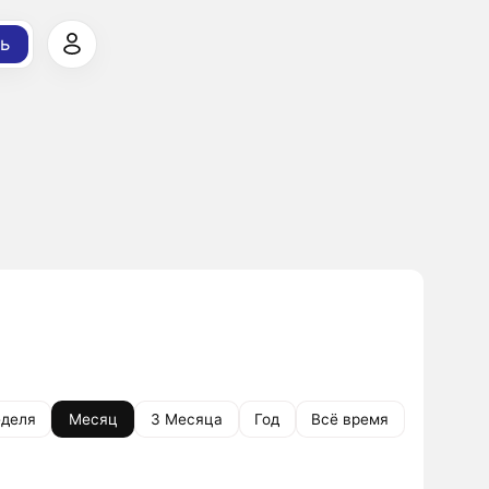
ь
деля
Месяц
3 Месяца
Год
Всё время