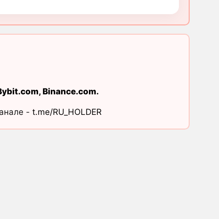
Bybit.com
,
Binance.com
.
канале -
t.me/RU_HOLDER