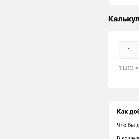
Кальку
1 LRO =
Как до
Что бы 
В кошел