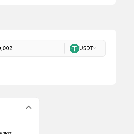
USDT
валют