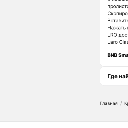
пролиста
Скопиров
Вставить
Нажать к
LRO дос
Laro Cla
BNB Sma
Где на
Главная
/
К