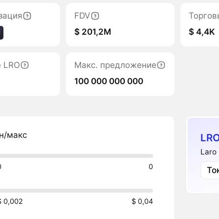
зация
FDV
Торгов
$ 201,2M
$ 4,4K
е LRO
Макс. предложение
100 000 000 000
н/макс
LRO
Laro
0
0
То
$ 0,002
$ 0,04