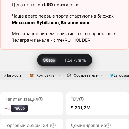
Цена на токен
LRO
неизвестна.
Чаще всего первые торги стартуют на биржах
Mexc.com
,
Bybit.com
,
Binance.com
.
Мы заранее пишем о листингах топ проектов в
Телеграм канале -
t.me/RU_HOLDER
Обзор
Где купить
laro.co.in
Контракты
Обозреватели
Laroclas
Капитализация
FDV
$ 201,2M
‒
%
#8065
Торговый объем, 24ч
Доминирование