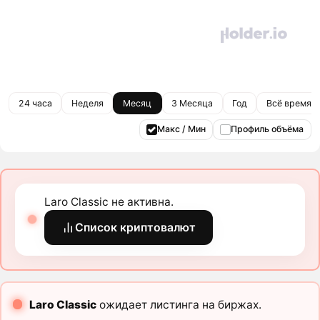
24 часа
Неделя
Месяц
3 Месяца
Год
Всё время
Макс / Мин
Профиль объёма
Laro Classic не активна.
Список криптовалют
Laro Classic
ожидает листинга на биржах.