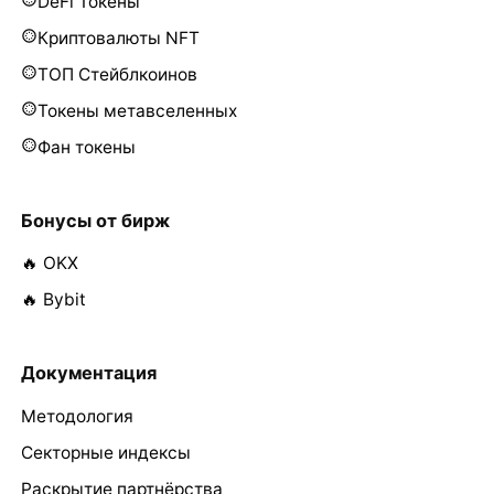
DeFi Токены
Криптовалюты NFT
ТОП Стейблкоинов
Токены метавселенных
Фан токены
Бонусы от бирж
🔥 OKX
🔥 Bybit
Документация
Методология
Секторные индексы
Раскрытие партнёрства