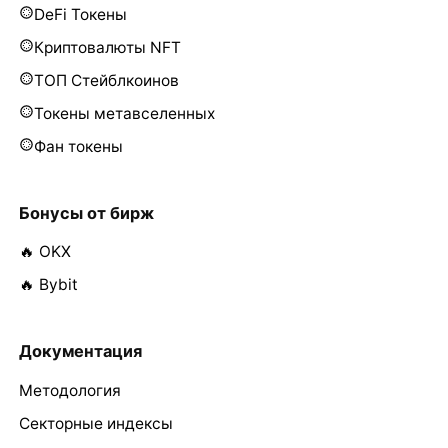
DeFi Токены
Криптовалюты NFT
ТОП Стейблкоинов
Токены метавселенных
Фан токены
Бонусы от бирж
🔥 OKX
🔥 Bybit
Документация
Методология
Секторные индексы