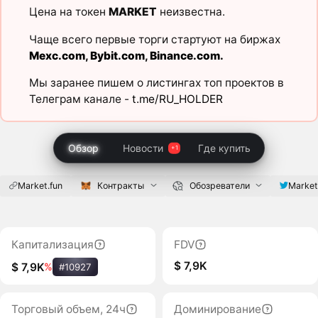
Цена на токен
MARKET
неизвестна.
Чаще всего первые торги стартуют на биржах
Mexc.com
,
Bybit.com
,
Binance.com
.
Мы заранее пишем о листингах топ проектов в
Телеграм канале -
t.me/RU_HOLDER
Обзор
Новости
Где купить
Market.fun
Контракты
Обозреватели
Market
Капитализация
FDV
$ 7,9K
$ 7,9K
%
#10927
Торговый объем, 24ч
Доминирование