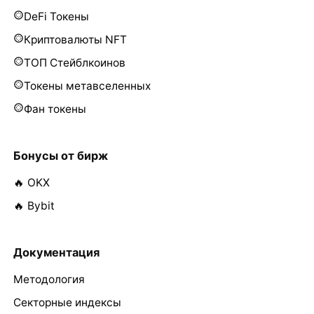
DeFi Токены
Криптовалюты NFT
ТОП Стейблкоинов
Токены метавселенных
Фан токены
Бонусы от бирж
🔥 OKX
🔥 Bybit
Документация
Методология
Секторные индексы