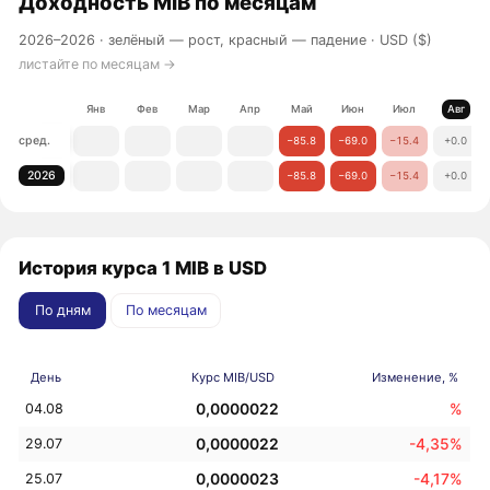
Доходность
MIB
по месяцам
2026–2026 ·
зелёный — рост, красный — падение
· USD ($)
листайте по месяцам →
Янв
Фев
Мар
Апр
Май
Июн
Июл
Авг
сред.
−85.8
−69.0
−15.4
+0.0
2026
−85.8
−69.0
−15.4
+0.0
История курса 1 MIB в USD
По дням
По месяцам
День
Курс MIB/USD
Изменение, %
0,0000022
%
04.08
0,0000022
-4,35%
29.07
0,0000023
-4,17%
25.07