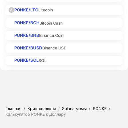
PONKE/LTC
Litecoin
PONKE/BCH
Bitcoin Cash
PONKE/BNB
Binance Coin
PONKE/BUSD
Binance USD
PONKE/SOL
SOL
Главная
/
Криптовалюты
/
Solana мемы
/
PONKE
/
Калькулятор PONKE к Доллару