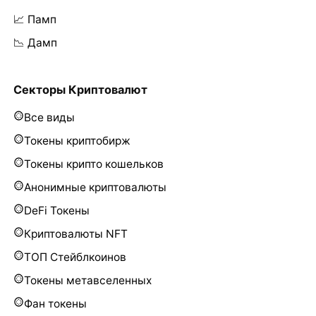
📈 Памп
📉 Дамп
Секторы Криптовалют
Все виды
Токены криптобирж
Токены крипто кошельков
Анонимные криптовалюты
DeFi Токены
Криптовалюты NFT
ТОП Стейблкоинов
Токены метавселенных
Фан токены