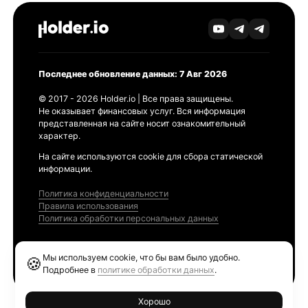
Последнее обновление данных: 7 Авг 2026
© 2017 - 2026 Holder.io | Все права защищены.
Не оказывает финансовых услуг. Вся информация
представленная на сайте носит ознакомительный
характер.
На сайте используются cookie для сбора статической
информации.
Политика конфиденциальности
Правила использования
Политика обработки персональных данных
Продукты
Мы используем cookie, что бы вам было удобно.
🍪
Ethereum GAS Tracker
Подробнее в
политике обработки данных
.
Хорошо