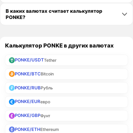
В каких валютах считает калькулятор
PONKE?
Калькулятор PONKE в других валютах
PONKE/USDT
Tether
PONKE/BTC
Bitcoin
PONKE/RUB
Рубль
PONKE/EUR
евро
PONKE/GBP
Фунт
PONKE/ETH
Ethereum