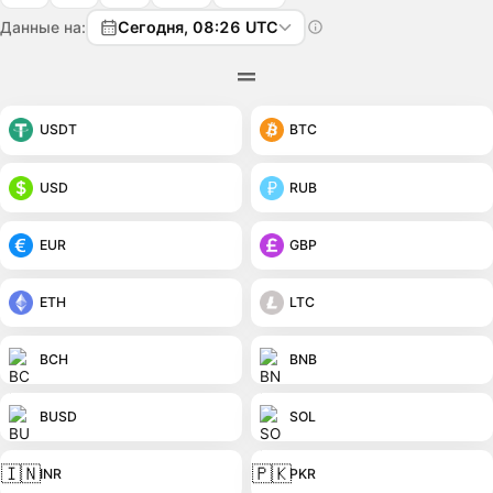
Данные на:
Сегодня, 08:26 UTC
USDT
BTC
USD
RUB
EUR
GBP
ETH
LTC
BCH
BNB
BUSD
SOL
🇮🇳
🇵🇰
INR
PKR