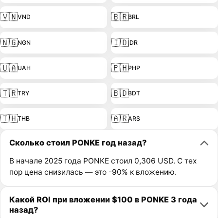
🇻🇳
🇧🇷
VND
BRL
🇳🇬
🇮🇩
NGN
IDR
🇺🇦
🇵🇭
UAH
PHP
🇹🇷
🇧🇩
TRY
BDT
🇹🇭
🇦🇷
THB
ARS
Сколько стоил PONKE год назад?
В начале 2025 года PONKE стоил 0,306 USD. С тех
пор цена снизилась — это -90% к вложению.
Какой ROI при вложении $100 в PONKE 3 года
назад?