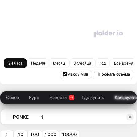
24 часа
Неделя
Месяц
3 Месяца
Год
Всё время
Макс / Мин
Профиль объёма
Обзор
Курс
Новости
Где купить
Калькулят
PONKE
1
10
100
1000
10000