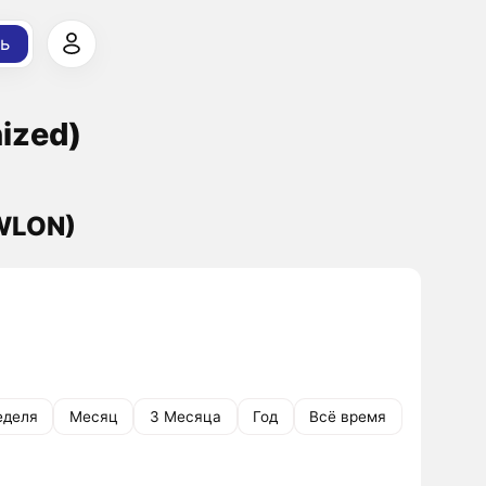
ь
nized)
OWLON)
еделя
Месяц
3 Месяца
Год
Всё время