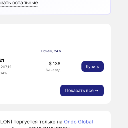
зать остальные
Объем, 24 ч
21
$ 138
Купить
207,12
6ч назад
.34%
Показать все ➙
WLON) торгуется только на
Ondo Global