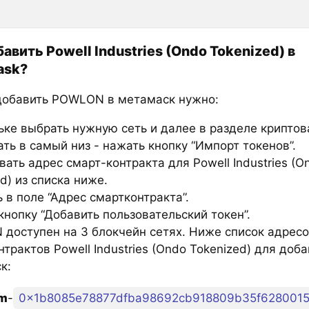
авить Powell Industries (Ondo Tokenized) в
ask?
добавить POWLON в метамаск нужно:
ьке выбрать нужную сеть и далее в разделе крипто
ть в самый низ - нажать кнопку “Импорт токенов”.
ать адрес смарт-контракта для Powell Industries (O
d) из списка ниже.
 в поле “Адрес смартконтракта”.
нопку “Добавить пользовательский токен”.
доступен на 3 блокчейн сетях. Ниже список адрес
трактов Powell Industries (Ondo Tokenized) для доб
к:
um
-
0x1b8085e78877dfba98692cb918809b35f628001