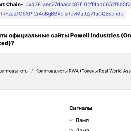
rt Chain
-
0xd381aec27daaccc87f102ff4ad6652f8b5f
fRFzaZfGSXPf2r4oBgBBXpisRovMaJZjv1aCQBsondo
йти официальные сайты Powell Industries (O
zed)?
риптовалюты
/
Криптовалюты RWA (Токены Real World Ass
Сигналы
📈 Памп
📉 Дамп