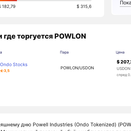
Пока
$ 182,79
$ 315,6
 где торгуется POWLON
а
Пара
Цена
$ 207,
Ondo Stocks
POWLON/USDON
USDON 
3,5
спред 0
яшнему дню Powell Industries (Ondo Tokenized) (PO