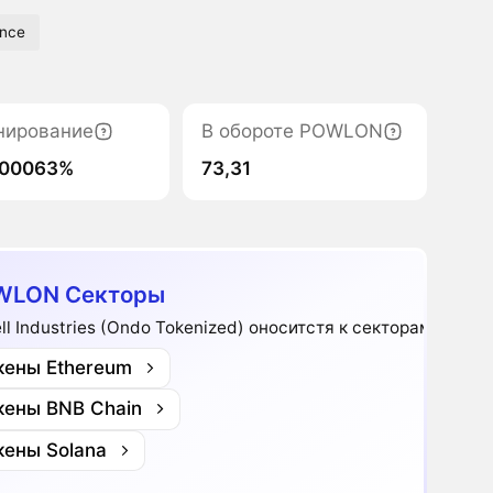
ance
нирование
В обороте POWLON
000063%
73,31
WLON Секторы
ll Industries (Ondo Tokenized) оноситстя к секторам:
кены Ethereum
кены BNB Chain
кены Solana