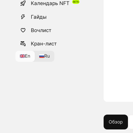
Календарь NFT
Гайды
Вочлист
Кран-лист
En
Ru
Обзор