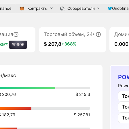
inance
Контракты
Обозреватели
Ondofin
зация
Торговый объем, 24ч
Доми
$ 207,8
0,00
+368%
89%
#9906
н/макс
PO
Powe
$ 200,76
$ 215,3
То
То
$ 182,79
$ 257,81
То