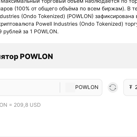
. Максимальный торговый объём наблюдается по то
ларов (100% от общего объёма по всем биржам). В 
ndustries (Ondo Tokenized) (POWLON) зафиксирована 
риптовалюта Powell Industries (Ondo Tokenized) тор
9 рублей за 1 POWLON.
лятор POWLON
POWLON
₮
ON = 209,8 USD