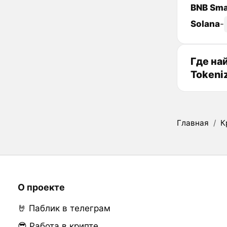
BNB Sma
Solana
-
Где на
Tokeni
Главная
/
К
О проекте
🤘 Паблик в телеграм
😎 Работа в крипте