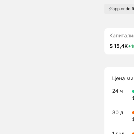
app.ondo.f
Капитали
$ 15,4K
+1
Цена ми
24 ч
30 д
1 год