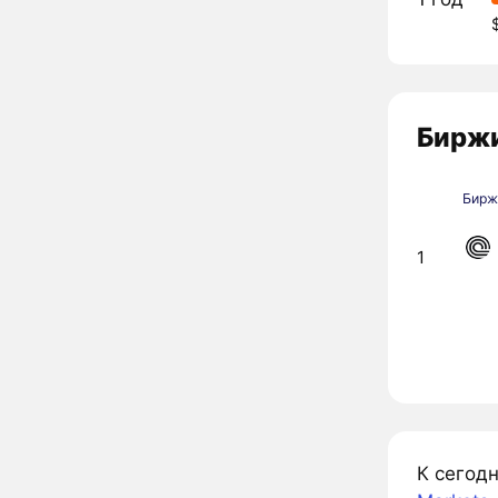
Биржи
Бирж
1
К сегодн