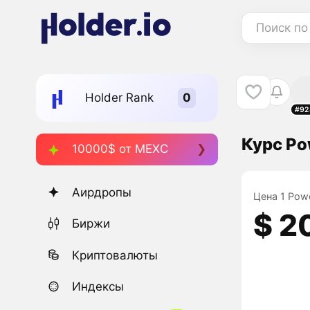
Поиск по
Holder Rank
#92
Курс Po
10000$ от MEXC
Аирдропы
Цена 1 Powe
$ 2
Биржи
Криптовалюты
Индексы