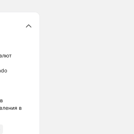
валют
ndo
ов
авления в
5