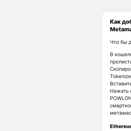
Как доб
Metam
Что бы 
В кошел
пролиста
Скопиров
Tokenize
Вставить
Нажать к
POWLON 
смарткон
метамас
Ethere