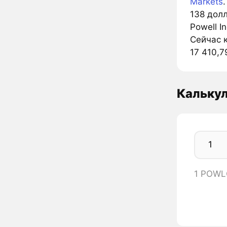
Markets
138 дол
Powell I
Сейчас к
17 410,7
Кальку
1 POWL