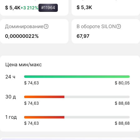
$ 5,3K
$ 5,4K
+3 212%
#11964
Доминирование
В обороте SILON
0,00000022%
67,97
Цена мин/макс
24 ч
$ 74,63
$ 80,05
30 д
$ 74,63
$ 88,68
1 год
$ 74,63
$ 88,68