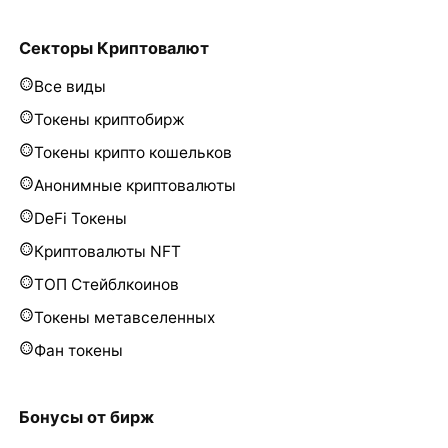
Секторы Криптовалют
Все виды
Токены криптобирж
Токены крипто кошельков
Анонимные криптовалюты
DeFi Токены
Криптовалюты NFT
ТОП Стейблкоинов
Токены метавселенных
Фан токены
Бонусы от бирж