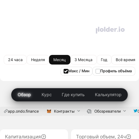
24 часа
Неделя
Месяц
3 Месяца
Год
Всё время
Макс / Мин
Профиль объёма
Обзор
Курс
Где купить
Калькулятор
app.ondo.finance
Контракты
Обозреватели
Капитализация
Торговый объем, 24ч