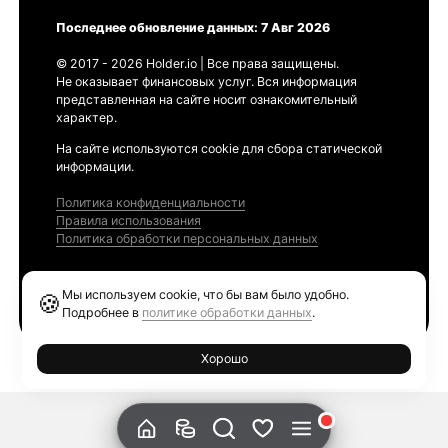
Последнее обновление данных: 7 Авг 2026
© 2017 - 2026 Holder.io | Все права защищены.
Не оказывает финансовых услуг. Вся информация
представленная на сайте носит ознакомительный
характер.
На сайте используются cookie для сбора статической
информации.
Политика конфиденциальности
Правила использования
Политика обработки персональных данных
Продукты
Мы используем cookie, что бы вам было удобно.
🍪
Ethereum GAS Tracker
Подробнее в
политике обработки данных
.
Хорошо