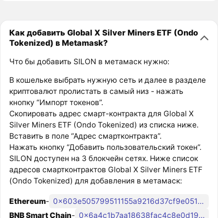
Как добавить Global X Silver Miners ETF (Ondo
Tokenized) в Metamask?
Что бы добавить SILON в метамаск нужно:
В кошельке выбрать нужную сеть и далее в разделе
криптовалют пролистать в самый низ - нажать
кнопку “Импорт токенов”.
Скопировать адрес смарт-контракта для Global X
Silver Miners ETF (Ondo Tokenized) из списка ниже.
Вставить в поле “Адрес смартконтракта”.
Нажать кнопку “Добавить пользовательский токен”.
SILON доступен на 3 блокчейн сетях. Ниже список
адресов смартконтрактов Global X Silver Miners ETF
(Ondo Tokenized) для добавления в метамаск:
Ethereum
-
0x603e505799511155a9216d37cf9e051171240b4c
BNB Smart Chain
-
0x6a4c1b7aa18638fac4c8e0d1961405e27c25baf1