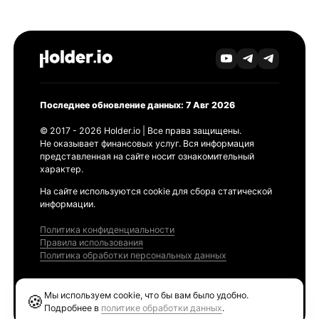
Последнее обновление данных: 7 Авг 2026
© 2017 - 2026 Holder.io | Все права защищены.
Не оказывает финансовых услуг. Вся информация
представленная на сайте носит ознакомительный
характер.
На сайте используются cookie для сбора статической
информации.
Политика конфиденциальности
Правила использования
Политика обработки персональных данных
Продукты
Мы используем cookie, что бы вам было удобно.
🍪
Ethereum GAS Tracker
Подробнее в
политике обработки данных
.