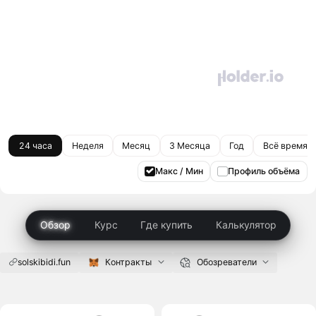
24 часа
Неделя
Месяц
3 Месяца
Год
Всё время
Макс / Мин
Профиль объёма
Обзор
Курс
Где купить
Калькулятор
solskibidi.fun
Контракты
Обозреватели