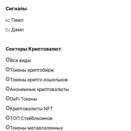
Сигналы
📈 Памп
📉 Дамп
Секторы Криптовалют
Все виды
Токены криптобирж
Токены крипто кошельков
Анонимные криптовалюты
DeFi Токены
Криптовалюты NFT
ТОП Стейблкоинов
Токены метавселенных