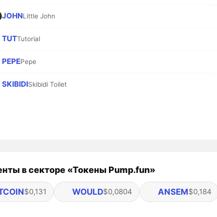
JOHN
Little John
TUT
Tutorial
PEPE
Pepe
SKIBIDI
Skibidi Toilet
нты в секторе «Токены Pump.fun»
TCOIN
WOULD
ANSEM
$0,131
$0,0804
$0,184