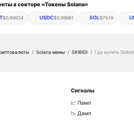
нты в секторе «Токены Solana»
T
USDC
SOL
U
$0,99934
$0,99961
$76,19
риптовалюты
/
Solana мемы
/
SKIBIDI
/
Где купить Skibidi
Сигналы
📈 Памп
📉 Дамп