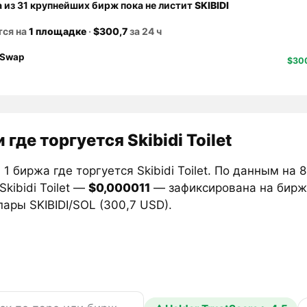
а из 31 крупнейших бирж пока не листит
SKIBIDI
тся на
1 площадке
·
$300,7
за 24 ч
Swap
$30
где торгуется Skibidi Toilet
1 биржа где торгуется Skibidi Toilet. По данным на
Skibidi Toilet —
$0,000011
— зафиксирована на бир
ары SKIBIDI/SOL (300,7 USD).