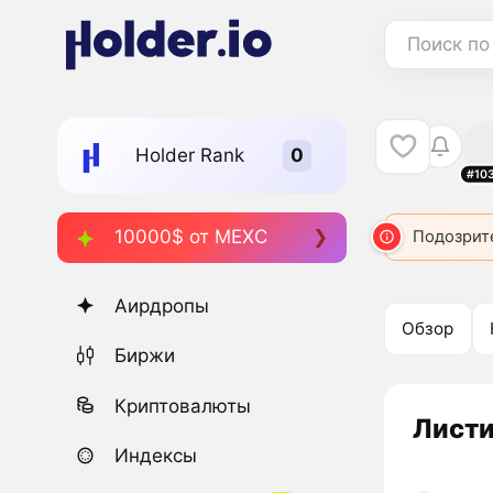
Поиск по
Holder Rank
#10
10000$ от MEXC
Подозрит
Аирдропы
Обзор
Биржи
Криптовалюты
Листи
Индексы