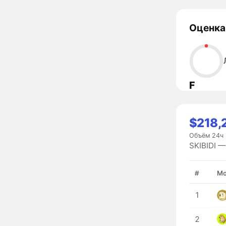
Оценка
F
$218,
Объём 24ч
SKIBIDI —
#
Мо
1
2