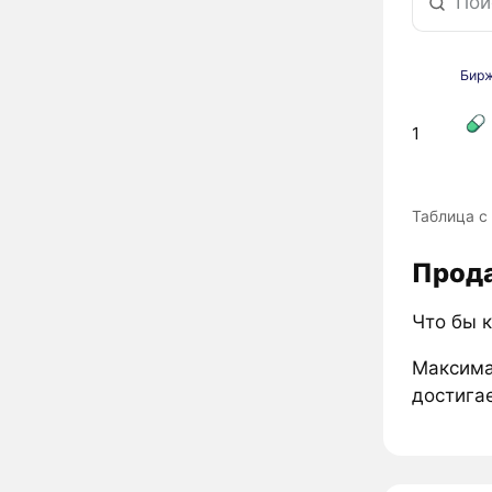
Бир
1
Таблица с 
Прода
Что бы к
Максима
достигае