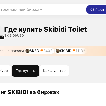
 токенам или биржам
Искат
Где купить Skibidi Toilet
SKIBIDI/USD
312
ельно похожи
SKBDI
2432
SKIBIDI
11132
Курс
Где купить
Калькулятор
нг SKIBIDI на биржах