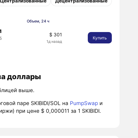
Централизованные
Децентрализованные
Объем, 24 ч
1
$ 301
Купить
5
1д назад
 за доллары
аблицей выше.
овой паре SKIBIDI/SOL на
PumpSwap
и
жи) при цене $ 0,000011 за 1 SKIBIDI.