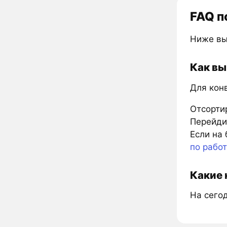
FAQ п
Ниже вы
Как вы
Для конв
Отсорти
Перейдит
Если на 
по рабо
Какие 
На сегод