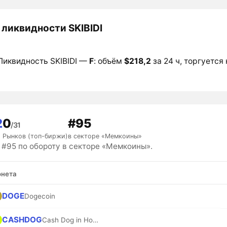
 ликвидности SKIBIDI
Ликвидность SKIBIDI —
F
: объём
$218,2
за 24 ч, торгуется 
2
0
#95
/31
Рынков (топ-биржи)
в секторе «Мемкоины»
 #95 по обороту в секторе «Мемкоины».
нета
DOGE
Dogecoin
CASHDOG
Cash Dog in Hood