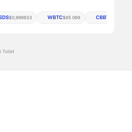
SDS
WBTC
CBBTC
$0,999933
$65 069
$65 053
 Toilet