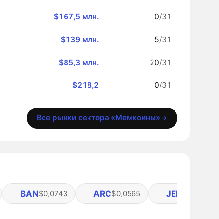
$167,5 млн.
0
/31
$139 млн.
5
/31
$85,3 млн.
20
/31
$218,2
0
/31
Все рынки сектора «Мемкоины»
BAN
ARC
JELLYJELLY
$0,0743
$0,0565
$