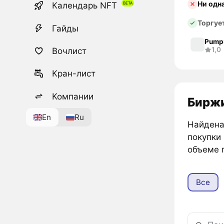
Ни одн
Календарь NFT
Торгуе
Гайды
Pump
1,0
Вочлист
Кран-лист
Компании
Биржи 
En
Ru
Найдена 
покупки 
объеме п
Все