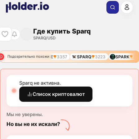
Где купить Sparq
SPARQ/USD
PARTA
3278
SPACE
3357
SPARQ
3223
SPARK
397
Подозрительно похожи
Sparq не активна.
Список криптовалют
Мы не уверены.
Но вы не их искали?