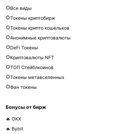
Все виды
Токены криптобирж
Токены крипто кошельков
Анонимные криптовалюты
DeFi Токены
Криптовалюты NFT
ТОП Стейблкоинов
Токены метавселенных
Фан токены
Бонусы от бирж
🔥 OKX
🔥 Bybit