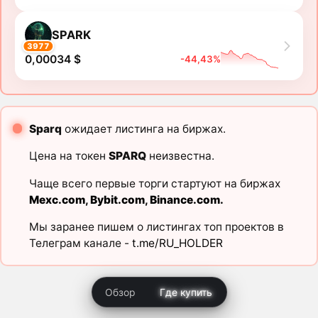
SPARK
3977
0,00034 $
-44,43%
Sparq
ожидает листинга на биржах.
Цена на токен
SPARQ
неизвестна.
Чаще всего первые торги стартуют на биржах
Mexc.com
,
Bybit.com
,
Binance.com
.
Мы заранее пишем о листингах топ проектов в
Телеграм канале -
t.me/RU_HOLDER
Обзор
Где купить