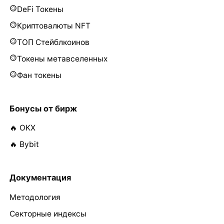
DeFi Токены
Криптовалюты NFT
ТОП Стейблкоинов
Токены метавселенных
Фан токены
Бонусы от бирж
🔥 OKX
🔥 Bybit
Документация
Методология
Секторные индексы