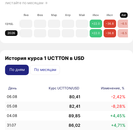
листайте по месяцам →
Янв
Фев
Мар
Апр
Май
Июн
Июл
Авг
сред.
+22.0
−36.8
−6.5
2026
+22.0
−36.8
−6.5
История курса 1 UCTTON в USD
По дням
По месяцам
День
Курс UCTTON/USD
Изменение, %
80,41
-2,42%
06.08
82,41
-8,28%
05.08
89,85
+4,45%
04.08
86,02
+4,71%
31.07