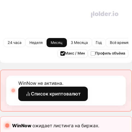
24 часа
Неделя
Месяц
3 Месяца
Год
Всё время
Макс / Мин
Профиль объёма
WinNow не активна.
Список криптовалют
WinNow
ожидает листинга на биржах.