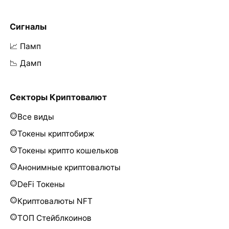
Сигналы
📈 Памп
📉 Дамп
Секторы Криптовалют
Все виды
Токены криптобирж
Токены крипто кошельков
Анонимные криптовалюты
DeFi Токены
Криптовалюты NFT
ТОП Стейблкоинов