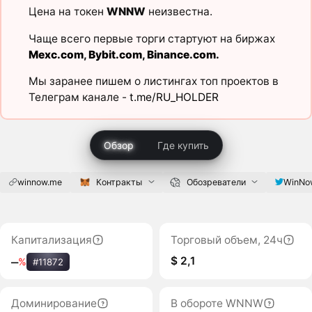
Цена на токен
WNNW
неизвестна.
Чаще всего первые торги стартуют на биржах
Mexc.com
,
Bybit.com
,
Binance.com
.
Мы заранее пишем о листингах топ проектов в
Телеграм канале -
t.me/RU_HOLDER
Обзор
Где купить
winnow.me
Контракты
Обозреватели
WinNo
Капитализация
Торговый объем, 24ч
$ 2,1
‒
%
#11872
Доминирование
В обороте WNNW