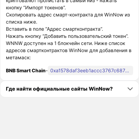
криптовалют пролистать в самый низ - нажать
кнопку “Импорт токенов”.
Скопировать адрес смарт-контракта для WinNow из
списка ниже.
Вставить в поле “Адрес смартконтракта”.
Нажать кнопку “Добавить пользовательский токен”.
WNNW доступен на 1 блокчейн сети. Ниже список
адресов смартконтрактов WinNow для добавления в
метамаск:
BNB Smart Chain
-
0xa1578daf3eeb1accc3767c687cd5a0d9df8b20cb
Где найти официальные сайты WinNow?