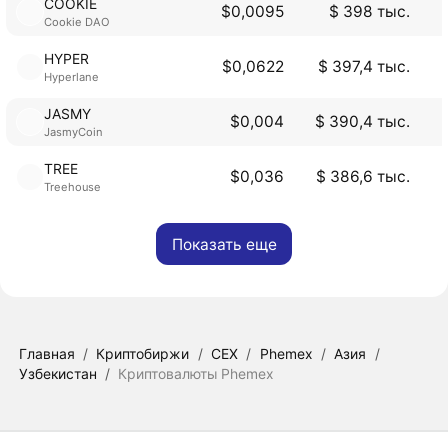
COOKIE
$0,0095
$ 398 тыс.
Cookie DAO
HYPER
$0,0622
$ 397,4 тыс.
Hyperlane
JASMY
$0,004
$ 390,4 тыс.
JasmyCoin
TREE
$0,036
$ 386,6 тыс.
Treehouse
Показать еще
Главная
/
Криптобиржи
/
CEX
/
Phemex
/
Азия
/
Узбекистан
/
Криптовалюты Phemex