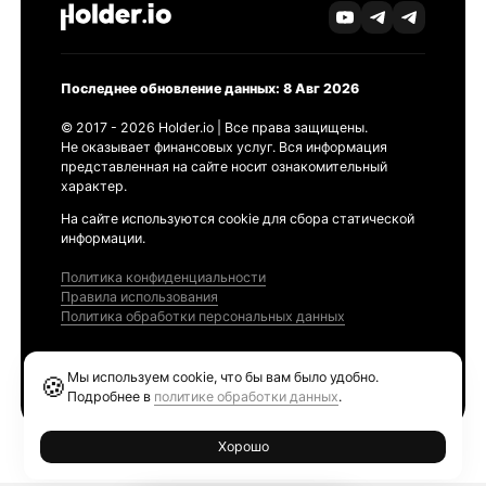
Последнее обновление данных: 8 Авг 2026
© 2017 - 2026 Holder.io | Все права защищены.
Не оказывает финансовых услуг. Вся информация
представленная на сайте носит ознакомительный
характер.
На сайте используются cookie для сбора статической
информации.
Политика конфиденциальности
Правила использования
Политика обработки персональных данных
Продукты
Мы используем cookie, что бы вам было удобно.
🍪
Ethereum GAS Tracker
Подробнее в
политике обработки данных
.
Хорошо