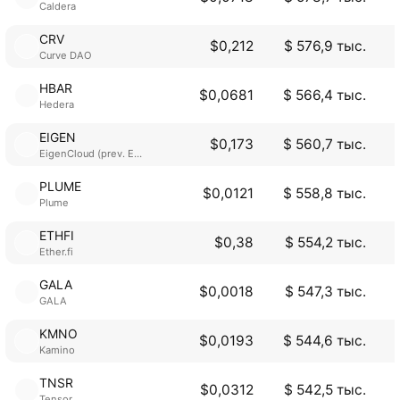
Caldera
CRV
$0,212
$ 576,9 тыс.
Curve DAO
HBAR
$0,0681
$ 566,4 тыс.
Hedera
EIGEN
$0,173
$ 560,7 тыс.
EigenCloud (prev. EigenLayer)
PLUME
$0,0121
$ 558,8 тыс.
Plume
ETHFI
$0,38
$ 554,2 тыс.
Ether.fi
GALA
$0,0018
$ 547,3 тыс.
GALA
KMNO
$0,0193
$ 544,6 тыс.
Kamino
TNSR
$0,0312
$ 542,5 тыс.
Tensor