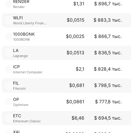
RENDER
$1,31
$ 896,7 тыс.
Render
WLFI
$0,0515
$ 883,3 тыс.
World Liberty Financial
1000BONK
$0,0025
$ 866,7 тыс.
1000BONK
LA
$0,0513
$ 836,5 тыс.
Lagrange
ICP
$2,1
$ 828,4 тыс.
Internet Computer
FIL
$0,681
$ 798,5 тыс.
Filecoin
OP
$0,0861
$ 777,8 тыс.
Optimism
ETC
$6,46
$ 694,5 тыс.
Ethereum Classic
XAI