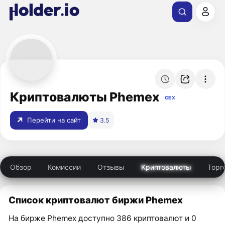
Криптовалюты Phemex
CEX
Перейти на сайт
3.5
Обзор
Комиссии
Отзывы
Криптовалюты
Торг
Список криптовалют биржи Phemex
На бирже Phemex доступно 386 криптовалют и 0