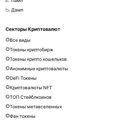
📈 Памп
📉 Дамп
Секторы Криптовалют
Все виды
Токены криптобирж
Токены крипто кошельков
Анонимные криптовалюты
DeFi Токены
Криптовалюты NFT
ТОП Стейблкоинов
Токены метавселенных
Фан токены