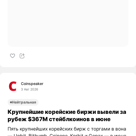
Coinspeaker
3 Авг 2026
Нейтральная
Крупнейшие корейские биржи вывели за
рубеж $367M стейблкоинов в июне
Пять крупнейших корейских бирж с торгами в вона
— Upbit, Bithumb, Coinone, Korbit и Gopax — в июне