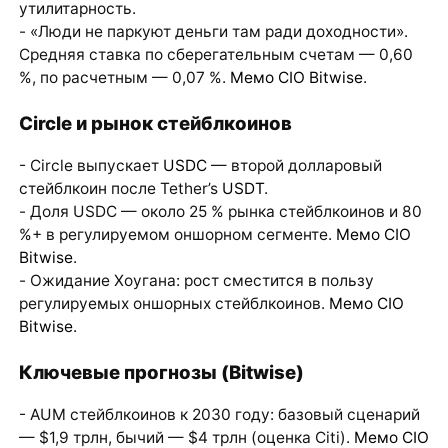
утилитарность.
- «Люди не паркуют деньги там ради доходности».
Средняя ставка по сберегательным счетам — 0,60
%, по расчетным — 0,07 %.
Мемо CIO Bitwise
.
Circle и рынок стейблкоинов
- Circle выпускает
USDC
— второй долларовый
стейблкоин после Tether’s
USDT
.
- Доля USDC — около 25 % рынка стейблкоинов и 80
%+ в регулируемом оншорном сегменте.
Мемо CIO
Bitwise
.
- Ожидание Хоугана: рост сместится в пользу
регулируемых оншорных стейблкоинов.
Мемо CIO
Bitwise
.
Ключевые прогнозы (Bitwise)
- AUM стейблкоинов к 2030 году: базовый сценарий
— $1,9 трлн, бычий — $4 трлн (оценка Citi).
Мемо CIO