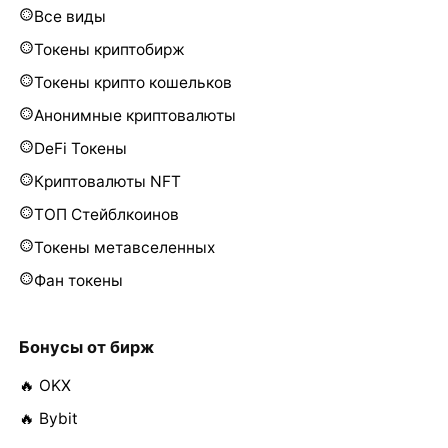
Все виды
Токены криптобирж
Токены крипто кошельков
Анонимные криптовалюты
DeFi Токены
Криптовалюты NFT
ТОП Стейблкоинов
Токены метавселенных
Фан токены
Бонусы от бирж
🔥 OKX
🔥 Bybit