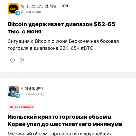
텔레그램 코인 방,채널 - CEN
2 часа назад
Bitcoin удерживает диапазон $62–65
тыс. с июня
Ситуация с Bitcoin с июня Бесконечная боковая
торговля в диапазоне 62K–65K #BTC
취미생활방📮
10 часов назад
Негативная
Июльский криптоторговый объем в
Корее упал до шестилетнего минимума
Месячный объем торгов на пяти крупнейших