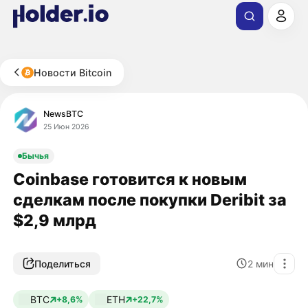
Новости Bitcoin
NewsBTC
25 Июн 2026
Бычья
Coinbase готовится к новым
сделкам после покупки Deribit за
$2,9 млрд
Поделиться
2
мин
BTC
ETH
+8,6%
+22,7%