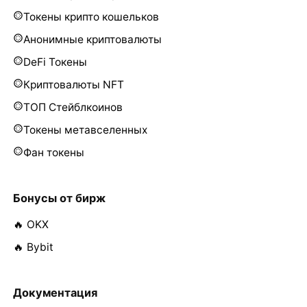
Токены крипто кошельков
Анонимные криптовалюты
DeFi Токены
Криптовалюты NFT
ТОП Стейблкоинов
Токены метавселенных
Фан токены
Бонусы от бирж
🔥 OKX
🔥 Bybit
Документация