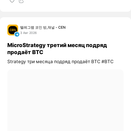
텔레그램 코인 방,채널 - CEN
3 Авг 2026
MicroStrategy третий месяц подряд
продаёт BTC
Strategy три месяца подряд продаёт BTC #BTC