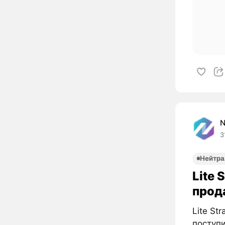
3
Нейтра
Lite 
прод
Lite St
поступи