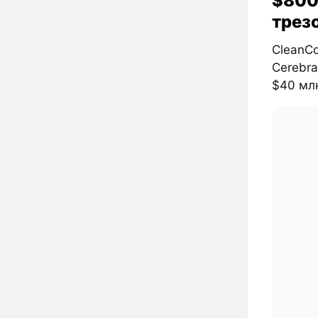
$800
трез
CleanCo
Cerebr
$40 млн