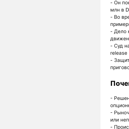
- Он по
млн в
D
- Во вр
пример
- Дело
движен
- Суд н
release
- Защи
пригов
Поче
- Реше
опционн
- Рыно
или не
- Прои