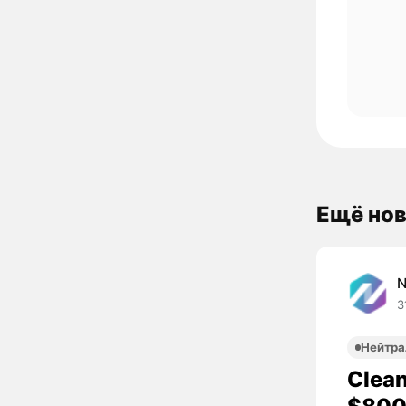
Ещё нов
3
Нейтра
Clea