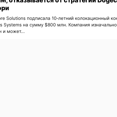
M, отказывается от стратегии Dogec
ори
re Solutions подписала 10‑летний колокационный ко
as Systems на сумму $800 млн. Компания изначальн
 и может...