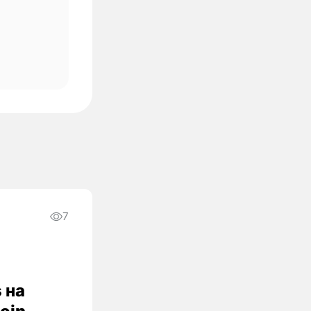
7
 на