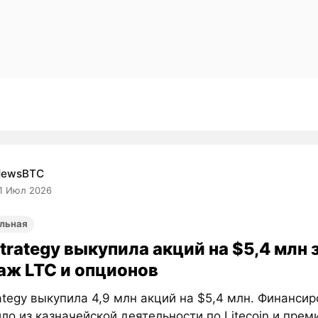
NewsBTC
1 Июл 2026
льная
Strategy выкупила акций на $5,4 млн 
аж LTC и опционов
rategy выкупила 4,9 млн акций на $5,4 млн. Финанси
ло из казначейской деятельности по Litecoin и прем