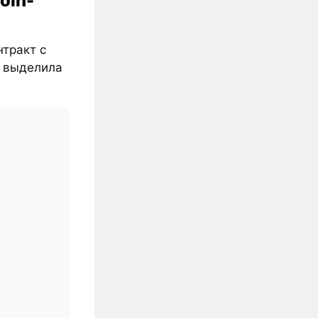
oin-
нтракт с
о выделила