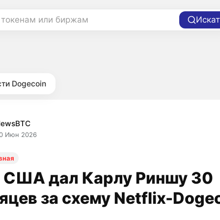
 токенам или биржам
Искат
ти Dogecoin
NewsBTC
0 Июн 2026
вная
 США дал Карлу Риншу 30
яцев за схему Netflix-Doge