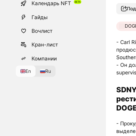
Календарь NFT
Под
Гайды
DOG
Вочлист
- Carl 
Кран-лист
продюсе
Souther
Компании
- Он до
En
Ru
supervi
SDNY
рести
DOG
- Проку
выделе