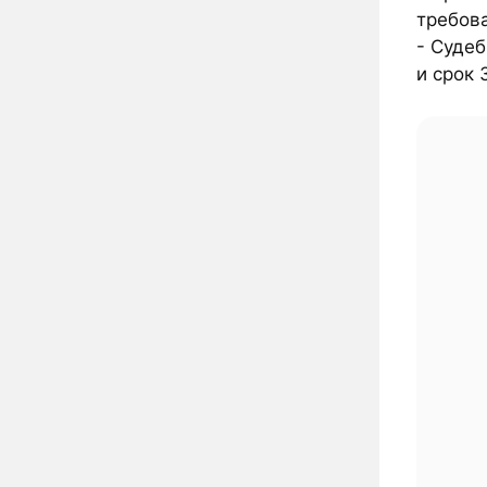
требова
- Суде
и срок 