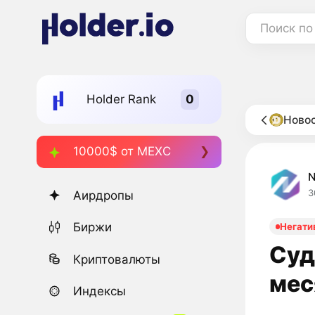
Поиск по
Holder Rank
Новос
10000$ от MEXC
3
Аирдропы
Биржи
Негати
Суд
Криптовалюты
мес
Индексы