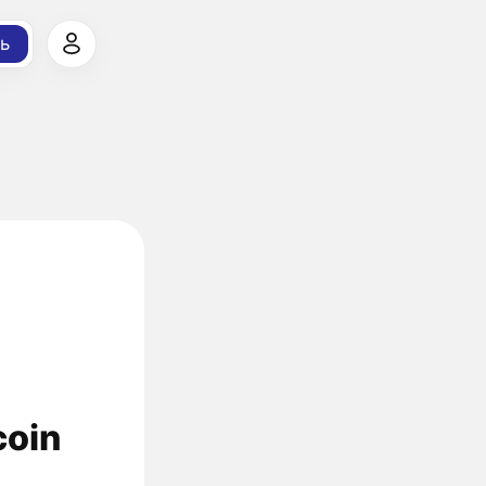
ь
coin