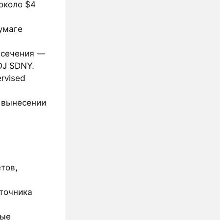
около $4
бумаге
есечения —
OJ SDNY
.
rvised
и вынесении
тов,
сточника
вые