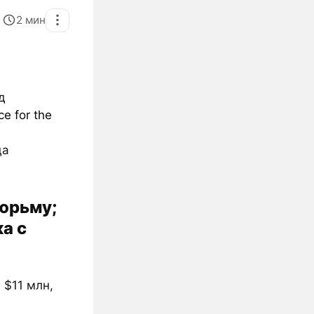
2
мин
д
ce for the
да
тюрьму;
ка с
 $11 млн,