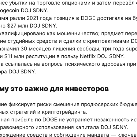
нёс убытки на торговле опционами и затем перевёл 
ogecoin
DOJ SDNY
.
емя ралли 2021 года позиция в DOGE достигала на 
но $27 млн
DOJ SDNY
.
 квалифицировано как мошенничество; предмет пер
ие студийных средств и сделки с криптоактивами
D
азначил 30 месяцев лишения свободы, три года supe
 и $11 млн реституции в пользу Netflix
DOJ SDNY
.
та ссылалась на вопросы психического здоровья пр
ора
DOJ SDNY
.
му это важно для инвесторов
ние фиксирует риски смешения продюсерских бюдже
ых стратегий и криптотрейдинга.
чная прибыль по DOGE не устраняет незаконность и
правомерного использования капитала
DOJ SDNY
.
схождение средств и соблюдение мандата — ключе