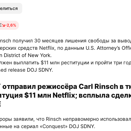
елиться
E
-2,6%
Rinsch получил 30 месяцев лишения свободы за выво
рских средств Netflix, по данным
U.S. Attorney’s Offi
n District of New York
.
лжен выплатить $11 млн реституции и пройти три го
sed release
DOJ SDNY
.
 отправил режиссёра Carl Rinsch в 
туция $11 млн Netflix; всплыла сдел
E
роры заявили, что Rinsch неправомерно использовал
нные на сериал «Conquest»
DOJ SDNY
.