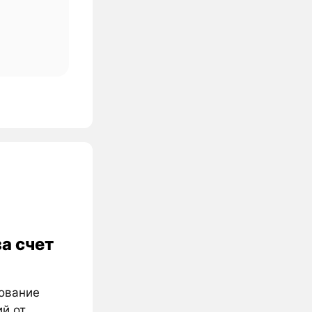
за счет
рование
ий от