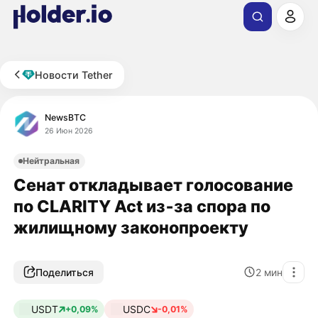
Новости Tether
NewsBTC
26 Июн 2026
Нейтральная
Сенат откладывает голосование
по CLARITY Act из‑за спора по
жилищному законопроекту
Поделиться
2
мин
USDT
USDC
+0,09%
-0,01%