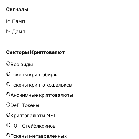
Сигналы
📈 Памп
📉 Дамп
Секторы Криптовалют
Все виды
Токены криптобирж
Токены крипто кошельков
Анонимные криптовалюты
DeFi Токены
Криптовалюты NFT
ТОП Стейблкоинов
Токены метавселенных