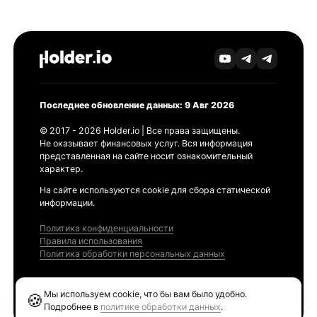
Последнее обновление данных: 9 Авг 2026
© 2017 - 2026 Holder.io | Все права защищены.
Не оказывает финансовых услуг. Вся информация
представленная на сайте носит ознакомительный
характер.
На сайте используются cookie для сбора статической
информации.
Политика конфиденциальности
Правила использования
Политика обработки персональных данных
Продукты
Мы используем cookie, что бы вам было удобно.
🍪
Ethereum GAS Tracker
Подробнее в
политике обработки данных
.