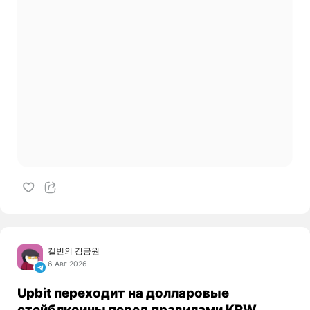
캘빈의 감금원
6 Авг 2026
Upbit переходит на долларовые
стейблкоины перед правилами KRW