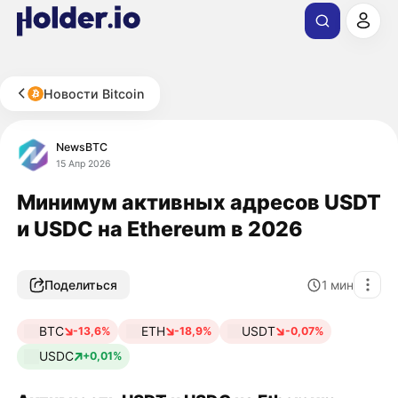
Новости Bitcoin
NewsBTC
15 Апр 2026
Минимум активных адресов USDT
и USDC на Ethereum в 2026
Поделиться
1
мин
BTC
ETH
USDT
-13,6%
-18,9%
-0,07%
USDC
+0,01%