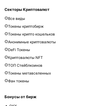
Секторы Криптовалют
Все виды
Токены криптобирж
Токены крипто кошельков
Анонимные криптовалюты
DeFi Токены
Криптовалюты NFT
ТОП Стейблкоинов
Токены метавселенных
Фан токены
Бонусы от бирж