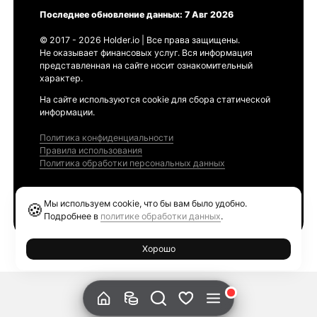
Последнее обновление данных: 7 Авг 2026
© 2017 - 2026 Holder.io | Все права защищены.
Не оказывает финансовых услуг. Вся информация
представленная на сайте носит ознакомительный
характер.
На сайте используются cookie для сбора статической
информации.
Политика конфиденциальности
Правила использования
Политика обработки персональных данных
Продукты
Мы используем cookie, что бы вам было удобно.
🍪
Ethereum GAS Tracker
Подробнее в
политике обработки данных
.
Хорошо