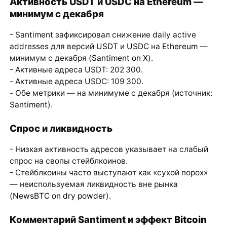
Активность USDT и USDC на Ethereum —
минимум с декабря
- Santiment зафиксировал снижение daily active
addresses для версий
USDT
и
USDC
на
Ethereum
—
минимум с декабря (
Santiment on X
).
- Активные адреса USDT: 202 300.
- Активные адреса USDC: 109 300.
- Обе метрики — на минимуме с декабря (источник:
Santiment
).
Спрос и ликвидность
- Низкая активность адресов указывает на слабый
спрос на свопы стейблкоинов.
- Стейблкоины часто выступают как «сухой порох»
— неиспользуемая ликвидность вне рынка
(
NewsBTC on dry powder
).
Комментарий Santiment и эффект
Bitcoin