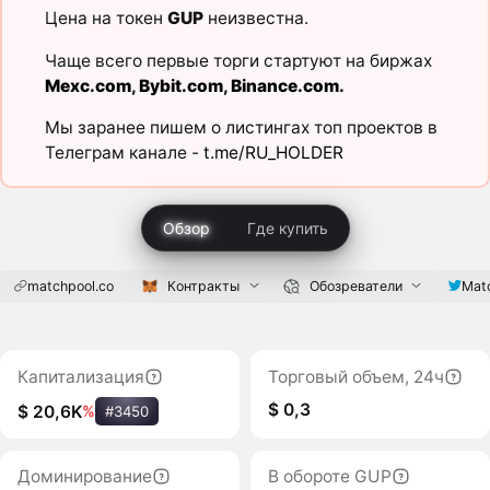
Цена на токен
GUP
неизвестна.
Чаще всего первые торги стартуют на биржах
Mexc.com
,
Bybit.com
,
Binance.com
.
Мы заранее пишем о листингах топ проектов в
Телеграм канале -
t.me/RU_HOLDER
Обзор
Где купить
matchpool.co
Контракты
Обозреватели
Mat
Капитализация
Торговый объем, 24ч
$ 0,3
$ 20,6K
%
#3450
Доминирование
В обороте GUP