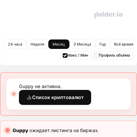
24 часа
Неделя
Месяц
3 Месяца
Год
Всё время
Макс / Мин
Профиль объёма
Guppy не активна.
Список криптовалют
Guppy
ожидает листинга на биржах.