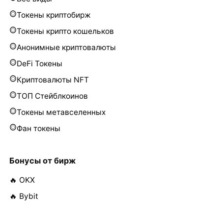
Токены криптобирж
Токены крипто кошельков
Анонимные криптовалюты
DeFi Токены
Криптовалюты NFT
ТОП Стейблкоинов
Токены метавселенных
Фан токены
Бонусы от бирж
🔥 OKX
🔥 Bybit