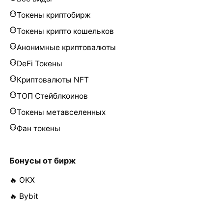
Токены криптобирж
Токены крипто кошельков
Анонимные криптовалюты
DeFi Токены
Криптовалюты NFT
ТОП Стейблкоинов
Токены метавселенных
Фан токены
Бонусы от бирж
🔥 OKX
🔥 Bybit