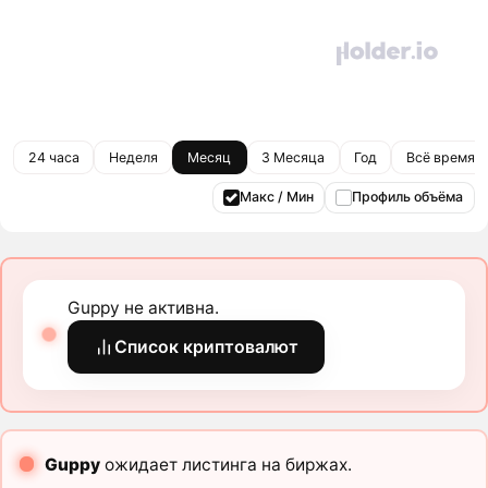
24 часа
Неделя
Месяц
3 Месяца
Год
Всё время
Макс / Мин
Профиль объёма
Guppy не активна.
Список криптовалют
Guppy
ожидает листинга на биржах.