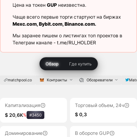
Цена на токен
GUP
неизвестна.
Чаще всего первые торги стартуют на биржах
Mexc.com
,
Bybit.com
,
Binance.com
.
Мы заранее пишем о листингах топ проектов в
Телеграм канале -
t.me/RU_HOLDER
Обзор
Где купить
matchpool.co
Контракты
Обозреватели
Mat
Капитализация
Торговый объем, 24ч
$ 0,3
$ 20,6K
%
#3450
Доминирование
В обороте GUP