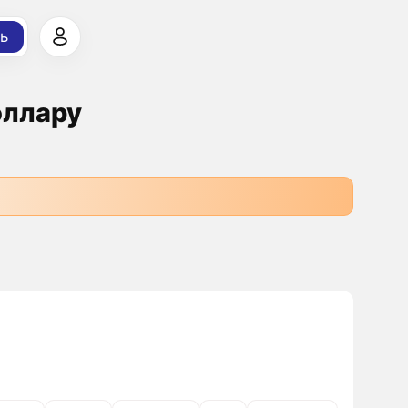
ь
оллару