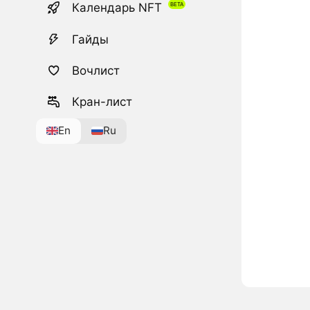
Календарь NFT
Гайды
Вочлист
Кран-лист
En
Ru