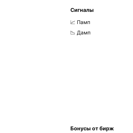
Сигналы
📈 Памп
📉 Дамп
Бонусы от бирж