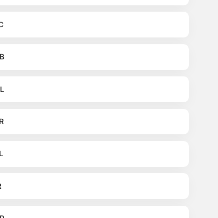
C
B
L
R
L
R