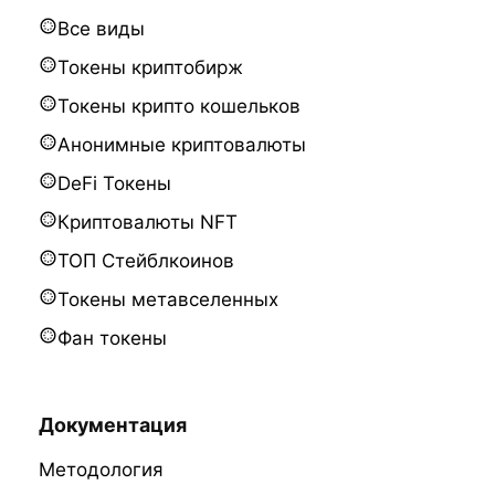
Все виды
Токены криптобирж
Токены крипто кошельков
Анонимные криптовалюты
DeFi Токены
Криптовалюты NFT
ТОП Стейблкоинов
Токены метавселенных
Фан токены
Документация
Методология