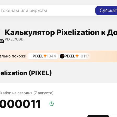
 токенам или биржам
Искат
Калькулятор Pixelization к Д
PIXEL/USD
81
ельно похожи
PIXEL
1844
PIXEL
10117
elization (PIXEL)
ization на сегодня (7 августа)
,000011