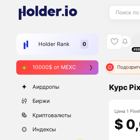
Поиск по
Holder Rank
#98
10000$ от MEXC
Подозрит
Курс Pix
Аирдропы
Биржи
Цена 1 Pixel
Криптовалюты
$ 0
Индексы