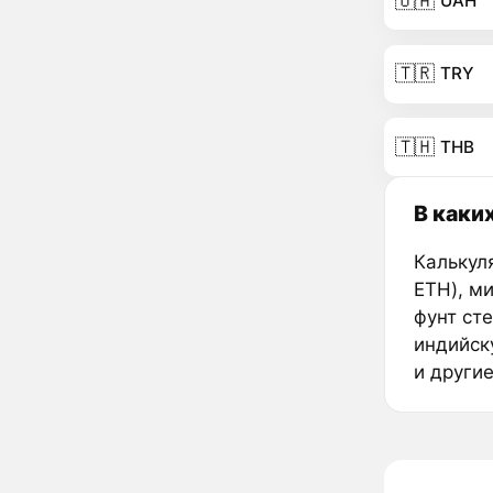
🇺🇦
UAH
🇹🇷
TRY
🇹🇭
THB
В каки
Калькуля
ETH), м
фунт ст
индийск
и други