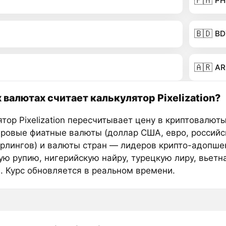
🇵🇭
PH
🇧🇩
BD
🇦🇷
AR
х валютах считает калькулятор Pixelization?
тор Pixelization пересчитывает цену в криптовалюты
ировые фиатные валюты (доллар США, евро, российс
ерлингов) и валюты стран — лидеров крипто-адопше
ую рупию, нигерийскую найру, турецкую лиру, вьетн
е. Курс обновляется в реальном времени.