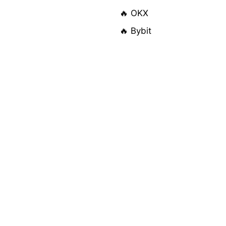
🔥 OKX
🔥 Bybit