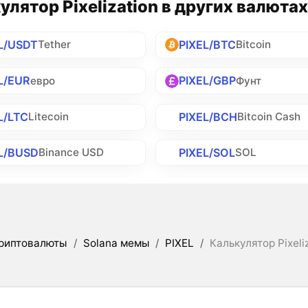
улятор Pixelization в других валютах
L/USDT
PIXEL/BTC
Tether
Bitcoin
L/EUR
PIXEL/GBP
евро
Фунт
L/LTC
PIXEL/BCH
Litecoin
Bitcoin Cash
L/BUSD
PIXEL/SOL
Binance USD
SOL
риптовалюты
/
Solana мемы
/
PIXEL
/
Калькулятор Pixeli