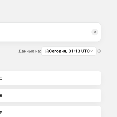
Данные на:
Сегодня, 01:13 UTC
C
B
P