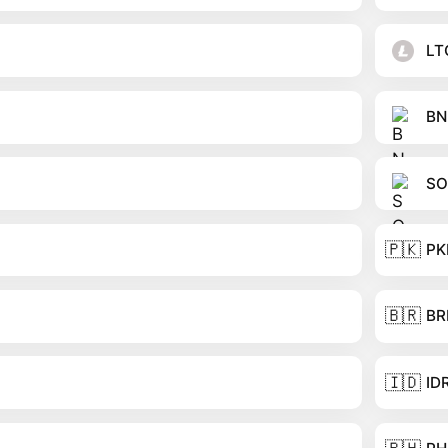
LT
BN
SO
🇵🇰
PK
🇧🇷
BR
🇮🇩
ID