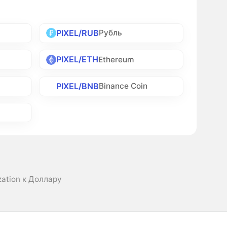
PIXEL/RUB
Рубль
PIXEL/ETH
Ethereum
PIXEL/BNB
Binance Coin
zation к Доллару