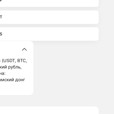
P
T
S
 (USDT, BTC,
кий рубль,
на:
амский донг