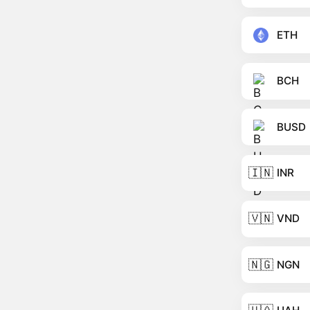
ETH
BCH
BUSD
🇮🇳
INR
🇻🇳
VND
🇳🇬
NGN