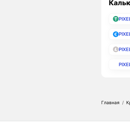
Кальк
PIXE
PIXE
PIXE
PIXE
Главная
/
К