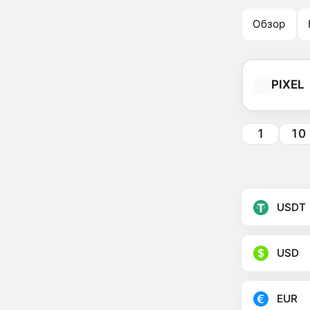
Обзор
PIXEL
1
10
USDT
USD
EUR