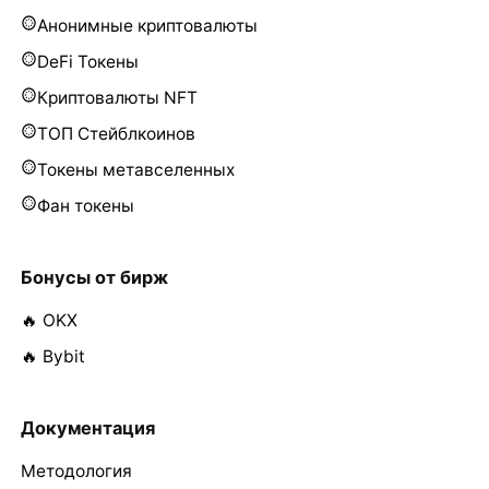
Анонимные криптовалюты
DeFi Токены
Криптовалюты NFT
ТОП Стейблкоинов
Токены метавселенных
Фан токены
Бонусы от бирж
🔥 OKX
🔥 Bybit
Документация
Методология