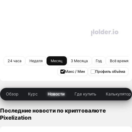
24 часа
Неделя
Месяц
3 Месяца
Год
Всё время
Макс / Мин
Профиль объёма
Обзор
Курс
Новости
Где купить
Калькулятор
Последние новости по криптовалюте
Pixelization