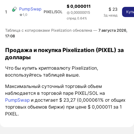
$ 0,000011
PumpSwap
$ 23
1
PIXEL/SOL
Куп
◎ 0,00000015
1,0
3д назад
спред 0.64%
Таблица с котировками Pixelization обновлена —
7 августа 2026,
17:08
Продажа и покупка Pixelization (PIXEL) за
доллары
Что бы купить криптовалюту Pixelization,
воспользуйтесь таблицей выше.
Максимальный суточный торговый объем
наблюдается в торговой паре PIXEL/SOL на
PumpSwap
и достигает $ 23,27 (0,000061% от общих
торговых объемов биржи) при цене $ 0,000011 за 1
PIXEL.