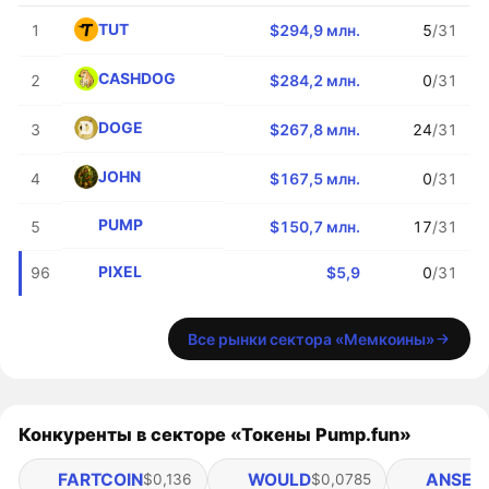
TUT
1
$294,9 млн.
5
/31
CASHDOG
2
$284,2 млн.
0
/31
DOGE
3
$267,8 млн.
24
/31
JOHN
4
$167,5 млн.
0
/31
PUMP
5
$150,7 млн.
17
/31
PIXEL
96
$5,9
0
/31
Все рынки сектора «Мемкоины»
Конкуренты в секторе «Токены Pump.fun»
FARTCOIN
WOULD
ANSEM
$0,136
$0,0785