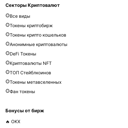
Секторы Криптовалют
Все виды
Токены криптобирж
Токены крипто кошельков
Анонимные криптовалюты
DeFi Токены
Криптовалюты NFT
ТОП Стейблкоинов
Токены метавселенных
Фан токены
Бонусы от бирж
🔥 OKX