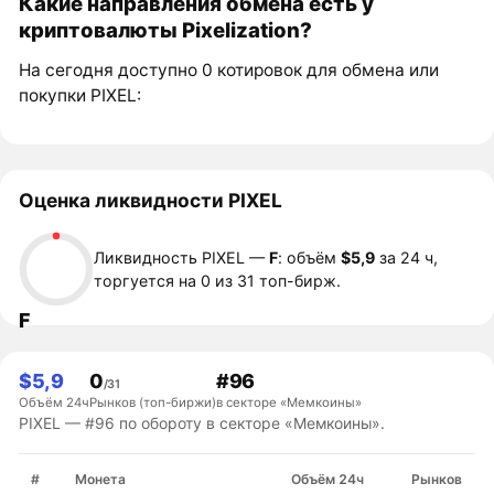
Какие направления обмена есть у
криптовалюты Pixelization?
На сегодня доступно 0 котировок для обмена или
покупки PIXEL:
Оценка ликвидности PIXEL
Ликвидность PIXEL —
F
: объём
$5,9
за 24 ч,
торгуется на 0 из 31 топ-бирж.
F
$5,9
0
#96
/31
Объём 24ч
Рынков (топ-биржи)
в секторе «Мемкоины»
PIXEL — #96 по обороту в секторе «Мемкоины».
#
Монета
Объём 24ч
Рынков