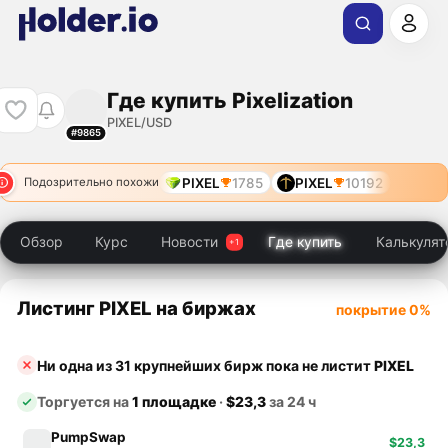
Где купить Pixelization
PIXEL/USD
#9865
PIXEL
1785
PIXEL
10192
Подозрительно похожи
Обзор
Курс
Новости
Где купить
Калькулят
Листинг PIXEL на биржах
покрытие 0%
Ни одна из 31 крупнейших бирж пока не листит
PIXEL
Торгуется на
1 площадке
·
$23,3
за 24 ч
PumpSwap
$23,3