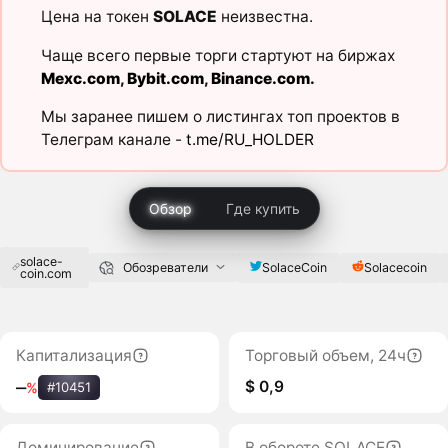
Цена на токен
SOLACE
неизвестна.
Чаще всего первые торги стартуют на биржах
Mexc.com
,
Bybit.com
,
Binance.com
.
Мы заранее пишем о листингах топ проектов в
Телеграм канале -
t.me/RU_HOLDER
Обзор
Где купить
solace-
SolaceCoin
Solacecoin
Обозреватели
coin.com
Капитализация
Торговый объем, 24ч
$ 0,9
‒
%
#10451
Доминирование
В обороте SOLACE