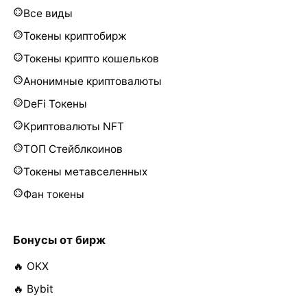
Все виды
Токены криптобирж
Токены крипто кошельков
Анонимные криптовалюты
DeFi Токены
Криптовалюты NFT
ТОП Стейблкоинов
Токены метавселенных
Фан токены
Бонусы от бирж
🔥 OKX
🔥 Bybit