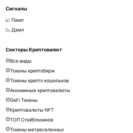
Сигналы
📈 Памп
📉 Дамп
Секторы Криптовалют
Все виды
Токены криптобирж
Токены крипто кошельков
Анонимные криптовалюты
DeFi Токены
Криптовалюты NFT
ТОП Стейблкоинов
Токены метавселенных