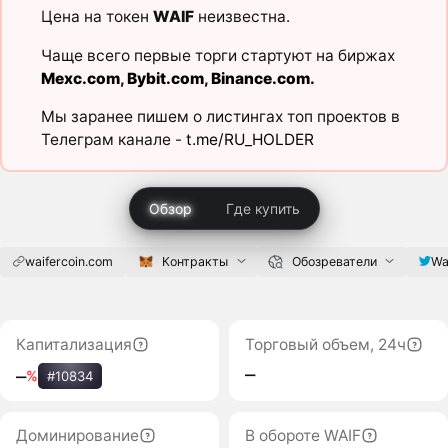
Цена на токен
WAIF
неизвестна.
Чаще всего первые торги стартуют на биржах
Mexc.com
,
Bybit.com
,
Binance.com
.
Мы заранее пишем о листингах топ проектов в
Телеграм канале -
t.me/RU_HOLDER
Обзор
Где купить
waifercoin.com
Контракты
Обозреватели
Wa
Капитализация
Торговый объем, 24ч
‒
‒
%
#10834
Доминирование
В обороте WAIF