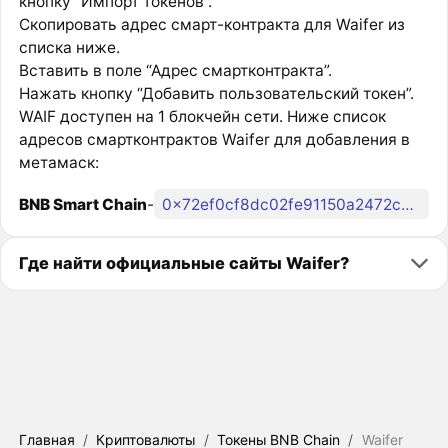
кнопку “Импорт токенов”.
Скопировать адрес смарт-контракта для Waifer из
списка ниже.
Вставить в поле “Адрес смартконтракта”.
Нажать кнопку “Добавить пользовательский токен”.
WAIF доступен на 1 блокчейн сети. Ниже список
адресов смартконтрактов Waifer для добавления в
метамаск:
BNB Smart Chain
-
0x72ef0cf8dc02fe91150a2472cc551de929e22fac
Где найти официальные сайты Waifer?
Главная
/
Криптовалюты
/
Токены BNB Chain
/
Waifer