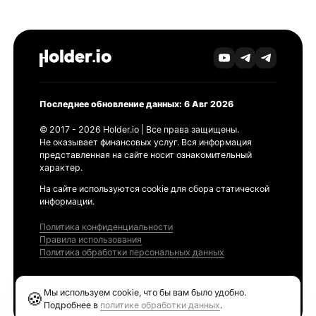
Последнее обновление данных: 6 Авг 2026
© 2017 - 2026 Holder.io | Все права защищены.
Не оказывает финансовых услуг. Вся информация
представленная на сайте носит ознакомительный
характер.
На сайте используются cookie для сбора статической
информации.
Политика конфиденциальности
Правила использования
Политика обработки персональных данных
Продукты
Мы используем cookie, что бы вам было удобно.
🍪
Ethereum GAS Tracker
Подробнее в
политике обработки данных
.