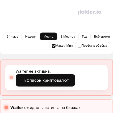
24 часа
Неделя
Месяц
3 Месяца
Год
Всё время
Макс / Мин
Профиль объёма
Waifer не активна.
Список криптовалют
Waifer
ожидает листинга на биржах.