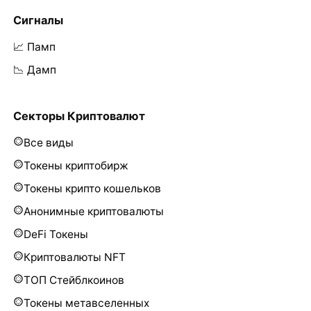
Сигналы
📈 Памп
📉 Дамп
Секторы Криптовалют
Все виды
Токены криптобирж
Токены крипто кошельков
Анонимные криптовалюты
DeFi Токены
Криптовалюты NFT
ТОП Стейблкоинов
Токены метавселенных