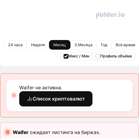
24 часа
Неделя
Месяц
3 Месяца
Год
Всё время
Макс / Мин
Профиль объёма
Waifer не активна.
Список криптовалют
Waifer
ожидает листинга на биржах.