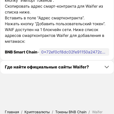
кнопку “Импорт токенов”.
Скопировать адрес смарт-контракта для Waifer из
списка ниже.
Вставить в поле “Адрес смартконтракта”.
Нажать кнопку “Добавить пользовательский токен”.
WAIF доступен на 1 блокчейн сети. Ниже список
адресов смартконтрактов Waifer для добавления в
метамаск:
BNB Smart Chain
-
0x72ef0cf8dc02fe91150a2472cc551de929e22fac
Где найти официальные сайты Waifer?
Главная
/
Криптовалюты
/
Токены BNB Chain
/
Waifer