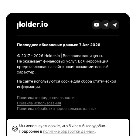
Последнее обновление данных: 7 Авг 2026
© 2017 - 2026 Holder.io | Все права защищены.
Не оказывает финансовых услуг. Вся информация
представленная на сайте носит ознакомительный
характер.
На сайте используются cookie для сбора статической
информации.
Политика конфиденциальности
Правила использования
Политика обработки персональных данных
Продукты
Мы используем cookie, что бы вам было удобно.
🍪
Ethereum GAS Tracker
Подробнее в
политике обработки данных
.