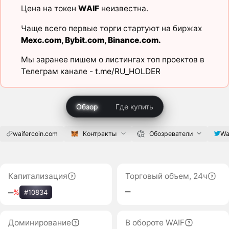
Цена на токен
WAIF
неизвестна.
Чаще всего первые торги стартуют на биржах
Mexc.com
,
Bybit.com
,
Binance.com
.
Мы заранее пишем о листингах топ проектов в
Телеграм канале -
t.me/RU_HOLDER
Обзор
Где купить
waifercoin.com
Контракты
Обозреватели
Wa
Капитализация
Торговый объем, 24ч
‒
‒
%
#10834
Доминирование
В обороте WAIF