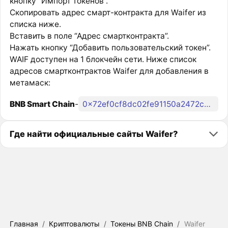
кнопку “Импорт токенов”.
Скопировать адрес смарт-контракта для Waifer из
списка ниже.
Вставить в поле “Адрес смартконтракта”.
Нажать кнопку “Добавить пользовательский токен”.
WAIF доступен на 1 блокчейн сети. Ниже список
адресов смартконтрактов Waifer для добавления в
метамаск:
BNB Smart Chain
-
0x72ef0cf8dc02fe91150a2472cc551de929e22fac
Где найти официальные сайты Waifer?
Главная
/
Криптовалюты
/
Токены BNB Chain
/
Waifer