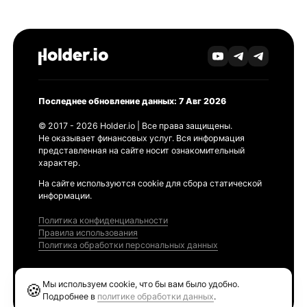
Последнее обновление данных: 7 Авг 2026
© 2017 - 2026 Holder.io | Все права защищены.
Не оказывает финансовых услуг. Вся информация
представленная на сайте носит ознакомительный
характер.
На сайте используются cookie для сбора статической
информации.
Политика конфиденциальности
Правила использования
Политика обработки персональных данных
Продукты
Мы используем cookie, что бы вам было удобно.
🍪
Ethereum GAS Tracker
Подробнее в
политике обработки данных
.