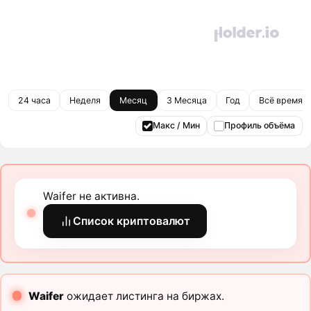
24 часа
Неделя
Месяц
3 Месяца
Год
Всё время
Макс / Мин
Профиль объёма
Waifer не активна.
Список криптовалют
Waifer
ожидает листинга на биржах.