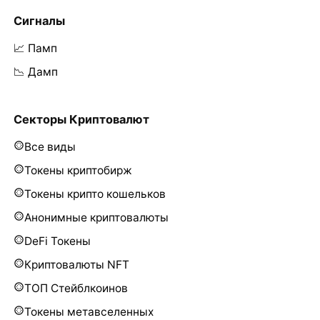
Сигналы
📈 Памп
📉 Дамп
Секторы Криптовалют
Все виды
Токены криптобирж
Токены крипто кошельков
Анонимные криптовалюты
DeFi Токены
Криптовалюты NFT
ТОП Стейблкоинов
Токены метавселенных