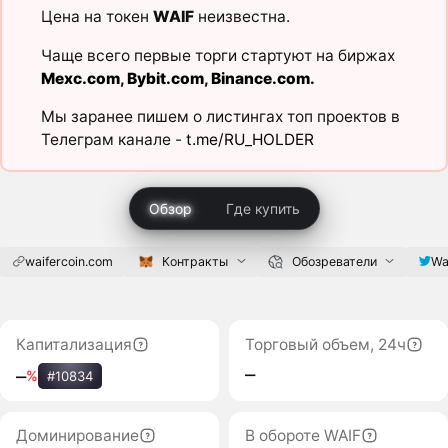
Цена на токен
WAIF
неизвестна.
Чаще всего первые торги стартуют на биржах
Mexc.com
,
Bybit.com
,
Binance.com
.
Мы заранее пишем о листингах топ проектов в
Телеграм канале -
t.me/RU_HOLDER
Обзор
Где купить
waifercoin.com
Контракты
Обозреватели
Wa
Капитализация
Торговый объем, 24ч
‒
‒
%
#10834
Доминирование
В обороте WAIF