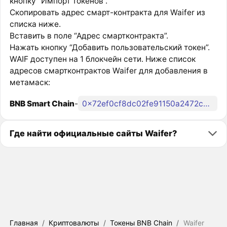
кнопку “Импорт токенов”.
Скопировать адрес смарт-контракта для Waifer из
списка ниже.
Вставить в поле “Адрес смартконтракта”.
Нажать кнопку “Добавить пользовательский токен”.
WAIF доступен на 1 блокчейн сети. Ниже список
адресов смартконтрактов Waifer для добавления в
метамаск:
BNB Smart Chain
-
0x72ef0cf8dc02fe91150a2472cc551de929e22fac
Где найти официальные сайты Waifer?
Главная
/
Криптовалюты
/
Токены BNB Chain
/
Waifer