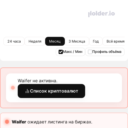
24 часа
Неделя
Месяц
3 Месяца
Год
Всё время
Макс / Мин
Профиль объёма
Waifer не активна.
Список криптовалют
Waifer
ожидает листинга на биржах.