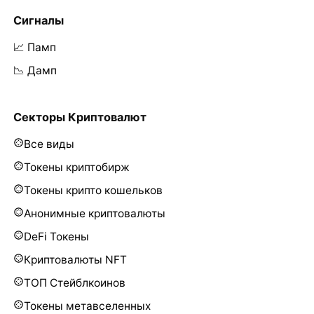
Сигналы
📈 Памп
📉 Дамп
Секторы Криптовалют
Все виды
Токены криптобирж
Токены крипто кошельков
Анонимные криптовалюты
DeFi Токены
Криптовалюты NFT
ТОП Стейблкоинов
Токены метавселенных