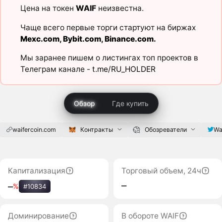
Цена на токен
WAIF
неизвестна.
Чаще всего первые торги стартуют на биржах
Mexc.com
,
Bybit.com
,
Binance.com
.
Мы заранее пишем о листингах топ проектов в
Телеграм канале -
t.me/RU_HOLDER
Обзор
Где купить
waifercoin.com
Контракты
Обозреватели
Wa
Капитализация
Торговый объем, 24ч
‒
‒
%
#10834
Доминирование
В обороте WAIF