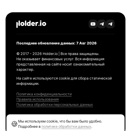
Последнее обновление данных: 7 Авг 2026
© 2017 - 2026 Holder.io | Все права защищены.
Не оказывает финансовых услуг. Вся информация
представленная на сайте носит ознакомительный
характер.
На сайте используются cookie для сбора статической
информации.
Политика конфиденциальности
Правила использования
Политика обработки персональных данных
Продукты
Мы используем cookie, что бы вам было удобно.
🍪
Ethereum GAS Tracker
Подробнее в
политике обработки данных
.