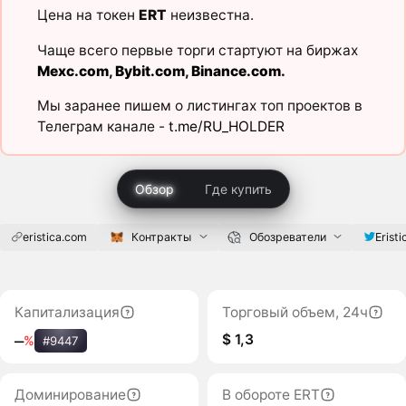
Цена на токен
ERT
неизвестна.
Чаще всего первые торги стартуют на биржах
Mexc.com
,
Bybit.com
,
Binance.com
.
Мы заранее пишем о листингах топ проектов в
Телеграм канале -
t.me/RU_HOLDER
Обзор
Где купить
eristica.com
Контракты
Обозреватели
Eristi
Капитализация
Торговый объем, 24ч
$ 1,3
‒
%
#9447
Доминирование
В обороте ERT