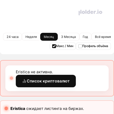
24 часа
Неделя
Месяц
3 Месяца
Год
Всё время
Макс / Мин
Профиль объёма
Eristica не активна.
Список криптовалют
Eristica
ожидает листинга на биржах.