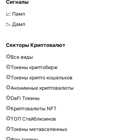
Сигналы
📈 Памп
📉 Дамп
Секторы Криптовалют
Все виды
Токены криптобирж
Токены крипто кошельков
Анонимные криптовалюты
DeFi Токены
Криптовалюты NFT
ТОП Стейблкоинов
Токены метавселенных
Фан токены