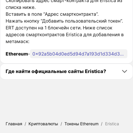
Скопировать адрес смарт-контракта для Eristica из
списка ниже.
Вставить в поле “Адрес смартконтракта”.
Нажать кнопку “Добавить пользовательский токен”.
ERT доступен на 1 блокчейн сети. Ниже список
адресов смартконтрактов Eristica для добавления в
метамаск:
Ethereum
-
0x92a5b04d0ed5d94d7a193d1d334d3d16996f4e13
Где найти официальные сайты Eristica?
Главная
/
Криптовалюты
/
Токены Ethereum
/
Eristica