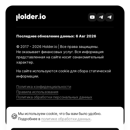
Последнее обновление данных: 6 Авг 2026
© 2017 - 2026 Holder.io | Все права защищены.
Не оказывает финансовых услуг. Вся информация
представленная на сайте носит ознакомительный
характер.
На сайте используются cookie для сбора статической
информации.
Политика конфиденциальности
Правила использования
Политика обработки персональных данных
Продукты
Мы используем cookie, что бы вам было удобно.
🍪
Ethereum GAS Tracker
Подробнее в
политике обработки данных
.