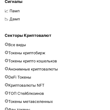
Сигналы
📈 Памп
📉 Дамп
Секторы Криптовалют
Все виды
Токены криптобирж
Токены крипто кошельков
Анонимные криптовалюты
DeFi Токены
Криптовалюты NFT
ТОП Стейблкоинов
Токены метавселенных
Фан токены