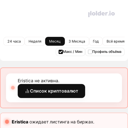
24 часа
Неделя
Месяц
3 Месяца
Год
Всё время
Макс / Мин
Профиль объёма
Eristica не активна.
Список криптовалют
Eristica
ожидает листинга на биржах.