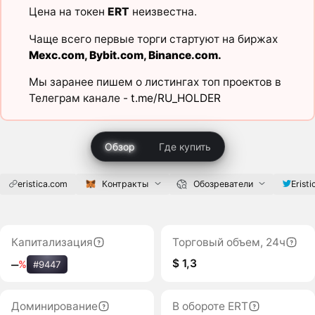
Цена на токен
ERT
неизвестна.
Чаще всего первые торги стартуют на биржах
Mexc.com
,
Bybit.com
,
Binance.com
.
Мы заранее пишем о листингах топ проектов в
Телеграм канале -
t.me/RU_HOLDER
Обзор
Где купить
eristica.com
Контракты
Обозреватели
Eristi
Капитализация
Торговый объем, 24ч
$ 1,3
‒
%
#9447
Доминирование
В обороте ERT