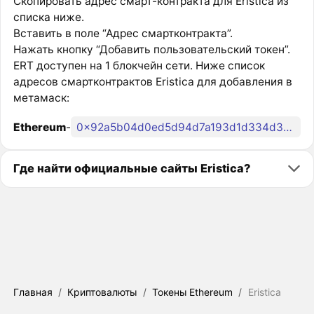
Скопировать адрес смарт-контракта для Eristica из
списка ниже.
Вставить в поле “Адрес смартконтракта”.
Нажать кнопку “Добавить пользовательский токен”.
ERT доступен на 1 блокчейн сети. Ниже список
адресов смартконтрактов Eristica для добавления в
метамаск:
Ethereum
-
0x92a5b04d0ed5d94d7a193d1d334d3d16996f4e13
Где найти официальные сайты Eristica?
Главная
/
Криптовалюты
/
Токены Ethereum
/
Eristica