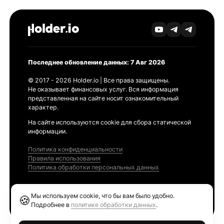
Последнее обновление данных: 7 Авг 2026
© 2017 - 2026 Holder.io | Все права защищены.
Не оказывает финансовых услуг. Вся информация
представленная на сайте носит ознакомительный
характер.
На сайте используются cookie для сбора статической
информации.
Политика конфиденциальности
Правила использования
Политика обработки персональных данных
Продукты
Мы используем cookie, что бы вам было удобно.
🍪
Ethereum GAS Tracker
Подробнее в
политике обработки данных
.