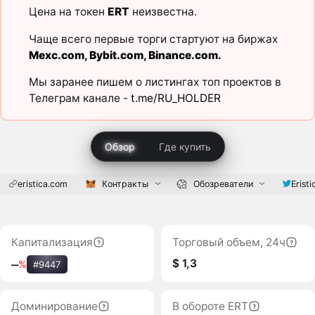
Цена на токен
ERT
неизвестна.
Чаще всего первые торги стартуют на биржах
Mexc.com
,
Bybit.com
,
Binance.com
.
Мы заранее пишем о листингах топ проектов в
Телеграм канале -
t.me/RU_HOLDER
Обзор
Где купить
eristica.com
Контракты
Обозреватели
Eristi
Капитализация
Торговый объем, 24ч
$ 1,3
‒
%
#9447
Доминирование
В обороте ERT