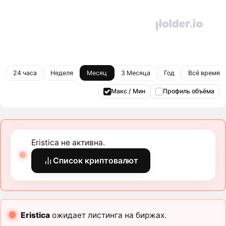
24 часа
Неделя
Месяц
3 Месяца
Год
Всё время
Макс / Мин
Профиль объёма
Eristica не активна.
Список криптовалют
Eristica
ожидает листинга на биржах.