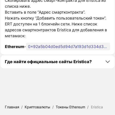
Скопировать адрес смарт-контракта для Eristica из
списка ниже.
Вставить в поле “Адрес смартконтракта”.
Нажать кнопку “Добавить пользовательский токен”.
ERT доступен на 1 блокчейн сети. Ниже список
адресов смартконтрактов Eristica для добавления в
метамаск:
Ethereum
-
0x92a5b04d0ed5d94d7a193d1d334d3d16996f4e13
Где найти официальные сайты Eristica?
Главная
/
Криптовалюты
/
Токены Ethereum
/
Eristica