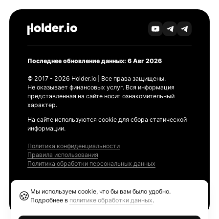
Последнее обновление данных: 6 Авг 2026
© 2017 - 2026 Holder.io | Все права защищены.
Не оказывает финансовых услуг. Вся информация
представленная на сайте носит ознакомительный
характер.
На сайте используются cookie для сбора статической
информации.
Политика конфиденциальности
Правила использования
Политика обработки персональных данных
Продукты
Мы используем cookie, что бы вам было удобно.
🍪
Ethereum GAS Tracker
Подробнее в
политике обработки данных
.