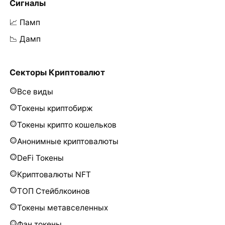
Сигналы
📈 Памп
📉 Дамп
Секторы Криптовалют
Все виды
Токены криптобирж
Токены крипто кошельков
Анонимные криптовалюты
DeFi Токены
Криптовалюты NFT
ТОП Стейблкоинов
Токены метавселенных
Фан токены