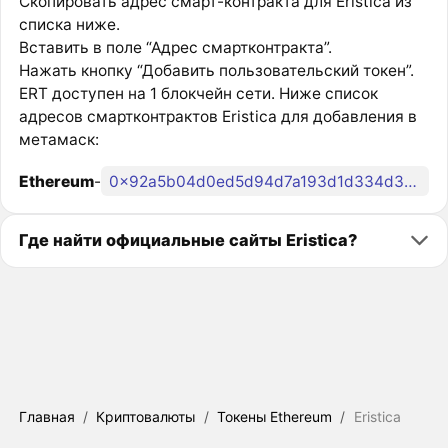
Скопировать адрес смарт-контракта для Eristica из
списка ниже.
Вставить в поле “Адрес смартконтракта”.
Нажать кнопку “Добавить пользовательский токен”.
ERT доступен на 1 блокчейн сети. Ниже список
адресов смартконтрактов Eristica для добавления в
метамаск:
Ethereum
-
0x92a5b04d0ed5d94d7a193d1d334d3d16996f4e13
Где найти официальные сайты Eristica?
Главная
/
Криптовалюты
/
Токены Ethereum
/
Eristica