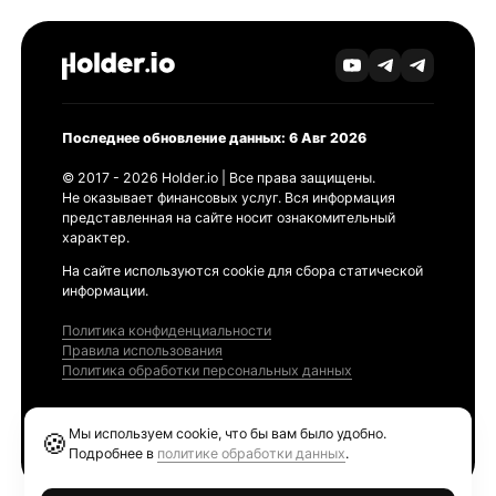
Последнее обновление данных: 6 Авг 2026
© 2017 - 2026 Holder.io | Все права защищены.
Не оказывает финансовых услуг. Вся информация
представленная на сайте носит ознакомительный
характер.
На сайте используются cookie для сбора статической
информации.
Политика конфиденциальности
Правила использования
Политика обработки персональных данных
Продукты
Мы используем cookie, что бы вам было удобно.
🍪
Ethereum GAS Tracker
Подробнее в
политике обработки данных
.