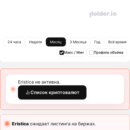
24 часа
Неделя
Месяц
3 Месяца
Год
Всё время
Макс / Мин
Профиль объёма
Eristica не активна.
Список криптовалют
Eristica
ожидает листинга на биржах.