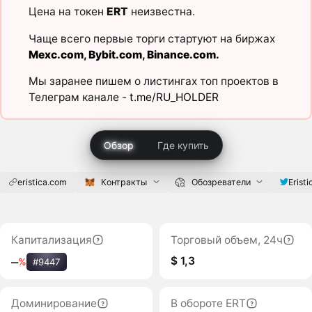
Цена на токен
ERT
неизвестна.
Чаще всего первые торги стартуют на биржах
Mexc.com
,
Bybit.com
,
Binance.com
.
Мы заранее пишем о листингах топ проектов в
Телеграм канале -
t.me/RU_HOLDER
Обзор
Где купить
eristica.com
Контракты
Обозреватели
Eristi
Капитализация
Торговый объем, 24ч
$ 1,3
‒
%
#9447
Доминирование
В обороте ERT