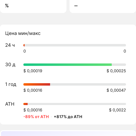
%
‒
Цена мин/макс
24 ч
0
0
30 д
$ 0,00019
$ 0,00025
1 год
$ 0,00016
$ 0,00047
ATH
$ 0,00016
$ 0,0022
-89% от ATH
·
+817% до ATH