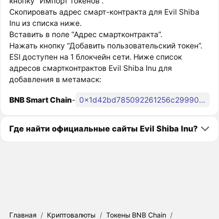
кнопку “Импорт токенов”.
Скопировать адрес смарт-контракта для Evil Shiba
Inu из списка ниже.
Вставить в поле “Адрес смартконтракта”.
Нажать кнопку “Добавить пользовательский токен”.
ESI доступен на 1 блокчейн сети. Ниже список
адресов смартконтрактов Evil Shiba Inu для
добавления в метамаск:
BNB Smart Chain
-
0x1d42bd785092261256c29990e029b8b79611d705
Где найти официальные сайты Evil Shiba Inu?
Главная
/
Криптовалюты
/
Токены BNB Chain
/