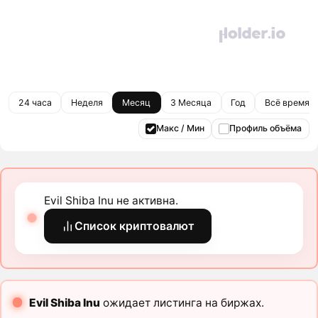
24 часа
Неделя
Месяц
3 Месяца
Год
Всё время
Макс / Мин
Профиль объёма
Evil Shiba Inu не активна.
Список криптовалют
Evil Shiba Inu
ожидает листинга на биржах.