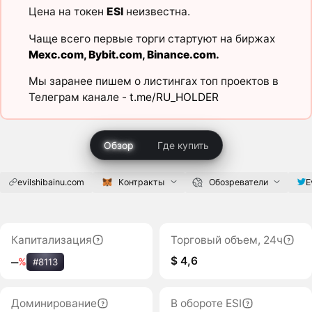
Цена на токен
ESI
неизвестна.
Чаще всего первые торги стартуют на биржах
Mexc.com
,
Bybit.com
,
Binance.com
.
Мы заранее пишем о листингах топ проектов в
Телеграм канале -
t.me/RU_HOLDER
Обзор
Где купить
evilshibainu.com
Контракты
Обозреватели
E
Капитализация
Торговый объем, 24ч
$ 4,6
‒
%
#8113
Доминирование
В обороте ESI