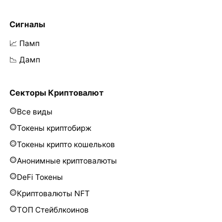
Сигналы
📈 Памп
📉 Дамп
Секторы Криптовалют
Все виды
Токены криптобирж
Токены крипто кошельков
Анонимные криптовалюты
DeFi Токены
Криптовалюты NFT
ТОП Стейблкоинов