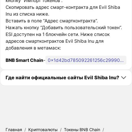
кнопку “Импорт токенов”.
Скопировать адрес смарт-контракта для Evil Shiba
Inu из списка ниже.
Вставить в поле “Адрес смартконтракта”.
Нажать кнопку “Добавить пользовательский токен”.
ESI доступен на 1 блокчейн сети. Ниже список
адресов смартконтрактов Evil Shiba Inu для
добавления в метамаск:
BNB Smart Chain
-
0x1d42bd785092261256c29990e029b8b79611d705
Где найти официальные сайты Evil Shiba Inu?
Главная
/
Криптовалюты
/
Токены BNB Chain
/