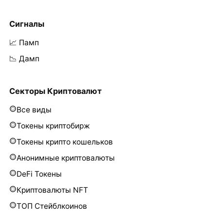
Сигналы
📈 Памп
📉 Дамп
Секторы Криптовалют
Все виды
Токены криптобирж
Токены крипто кошельков
Анонимные криптовалюты
DeFi Токены
Криптовалюты NFT
ТОП Стейблкоинов