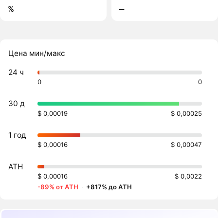
%
‒
Цена мин/макс
24 ч
0
0
30 д
$ 0,00019
$ 0,00025
1 год
$ 0,00016
$ 0,00047
ATH
$ 0,00016
$ 0,0022
-89% от ATH
·
+817% до ATH