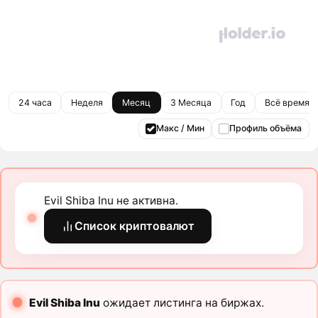
24 часа
Неделя
Месяц
3 Месяца
Год
Всё время
Макс / Мин
Профиль объёма
Evil Shiba Inu не активна.
Список криптовалют
Evil Shiba Inu
ожидает листинга на биржах.