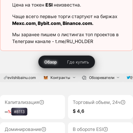
Цена на токен
ESI
неизвестна.
Чаще всего первые торги стартуют на биржах
Mexc.com
,
Bybit.com
,
Binance.com
.
Мы заранее пишем о листингах топ проектов в
Телеграм канале -
t.me/RU_HOLDER
Обзор
Где купить
evilshibainu.com
Контракты
Обозреватели
E
Капитализация
Торговый объем, 24ч
$ 4,6
‒
%
#8113
Доминирование
В обороте ESI