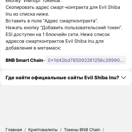
кнопку “Импорт токенов”.
Скопировать адрес смарт-контракта для Evil Shiba
Inu из списка ниже.
Вставить в поле “Адрес смартконтракта”.
Нажать кнопку “Добавить пользовательский токен”.
ESI доступен на 1 блокчейн сети. Ниже список
адресов смартконтрактов Evil Shiba Inu для
добавления в метамаск:
BNB Smart Chain
-
0x1d42bd785092261256c29990e029b8b79611d705
Где найти официальные сайты Evil Shiba Inu?
Главная
/
Криптовалюты
/
Токены BNB Chain
/