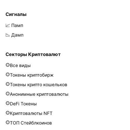
Сигналы
📈 Памп
📉 Дамп
Секторы Криптовалют
Все виды
Токены криптобирж
Токены крипто кошельков
Анонимные криптовалюты
DeFi Токены
Криптовалюты NFT
ТОП Стейблкоинов