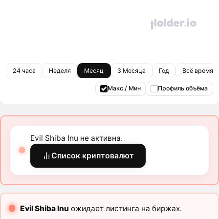
24 часа
Неделя
Месяц
3 Месяца
Год
Всё время
Макс / Мин
Профиль объёма
Evil Shiba Inu не активна.
Список криптовалют
Evil Shiba Inu
ожидает листинга на биржах.