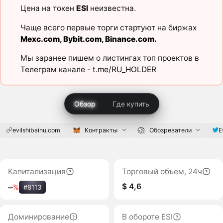
Цена на токен
ESI
неизвестна.
Чаще всего первые торги стартуют на биржах
Mexc.com
,
Bybit.com
,
Binance.com
.
Мы заранее пишем о листингах топ проектов в
Телеграм канале -
t.me/RU_HOLDER
Обзор
Где купить
evilshibainu.com
Контракты
Обозреватели
E
Капитализация
Торговый объем, 24ч
$ 4,6
‒
%
#8113
Доминирование
В обороте ESI