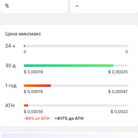
%
‒
Цена мин/макс
24 ч
0
0
30 д
$ 0,00019
$ 0,00025
1 год
$ 0,00016
$ 0,00047
ATH
$ 0,00016
$ 0,0022
-89% от ATH
·
+817% до ATH