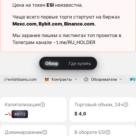
Цена на токен
ESI
неизвестна.
Чаще всего первые торги стартуют на биржах
Mexc.com
,
Bybit.com
,
Binance.com
.
Мы заранее пишем о листингах топ проектов в
Телеграм канале -
t.me/RU_HOLDER
Обзор
Где купить
evilshibainu.com
Контракты
Обозреватели
E
Капитализация
Торговый объем, 24ч
$ 4,6
‒
%
#8113
Доминирование
В обороте ESI