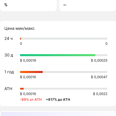
%
‒
Цена мин/макс
24 ч
0
0
30 д
$ 0,00019
$ 0,00025
1 год
$ 0,00016
$ 0,00047
ATH
$ 0,00016
$ 0,0022
-89% от ATH
·
+817% до ATH