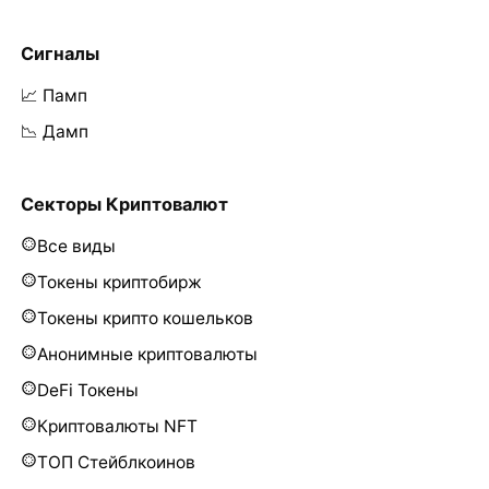
Сигналы
📈 Памп
📉 Дамп
Секторы Криптовалют
Все виды
Токены криптобирж
Токены крипто кошельков
Анонимные криптовалюты
DeFi Токены
Криптовалюты NFT
ТОП Стейблкоинов