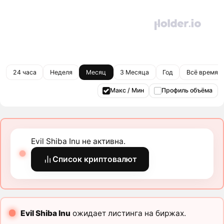
24 часа
Неделя
Месяц
3 Месяца
Год
Всё время
Макс / Мин
Профиль объёма
Evil Shiba Inu не активна.
Список криптовалют
Evil Shiba Inu
ожидает листинга на биржах.