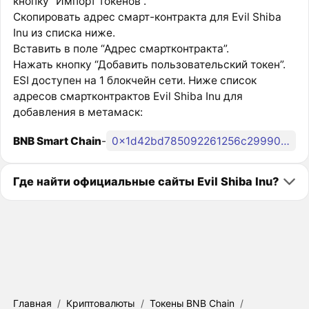
кнопку “Импорт токенов”.
Скопировать адрес смарт-контракта для Evil Shiba
Inu из списка ниже.
Вставить в поле “Адрес смартконтракта”.
Нажать кнопку “Добавить пользовательский токен”.
ESI доступен на 1 блокчейн сети. Ниже список
адресов смартконтрактов Evil Shiba Inu для
добавления в метамаск:
BNB Smart Chain
-
0x1d42bd785092261256c29990e029b8b79611d705
Где найти официальные сайты Evil Shiba Inu?
Главная
/
Криптовалюты
/
Токены BNB Chain
/