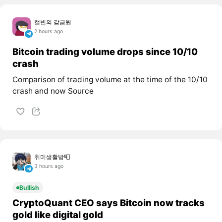
캘빈의 감금원
2 hours ago
Bitcoin trading volume drops since 10/10
crash
Comparison of trading volume at the time of the 10/10
crash and now Source
취미생활방📮
3 hours ago
Bullish
CryptoQuant CEO says Bitcoin now tracks
gold like digital gold