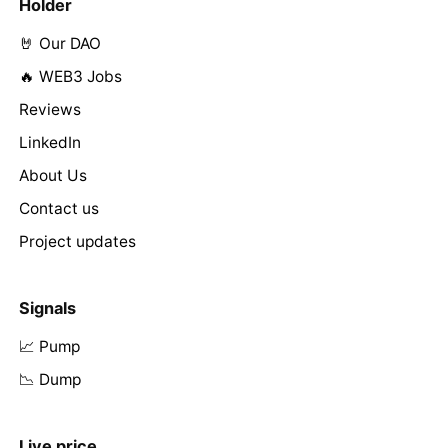
Holder
🤘 Our DAO
🔥 WEB3 Jobs
Reviews
LinkedIn
About Us
Contact us
Project updates
Signals
📈 Pump
📉 Dump
Live price