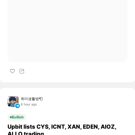
취미생활방📮
8 hour ago
Bullish
Upbit lists CYS, ICNT, XAN, EDEN, AIOZ,
ALLO trading