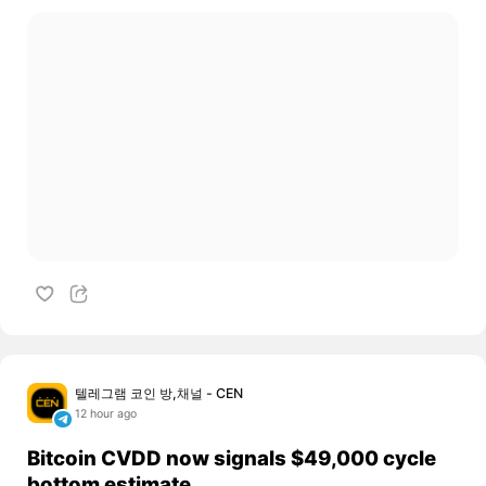
텔레그램 코인 방,채널 - CEN
12 hour ago
Bitcoin CVDD now signals $49,000 cycle
bottom estimate