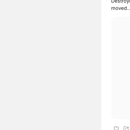
Destroye
moved..