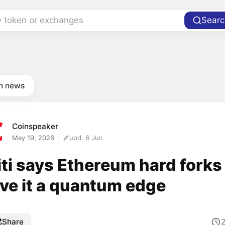
y token or exchanges
Searc
in news
Coinspeaker
May 19, 2026
upd. 6 Jun
iti says Ethereum hard forks
ive it a quantum edge
Share