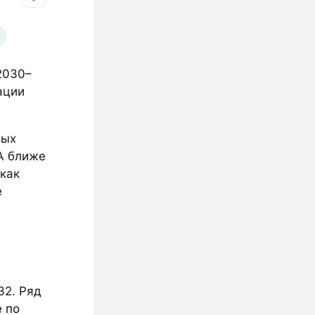
2030–
ации
вых
A ближе
как
е
32. Ряд
e по