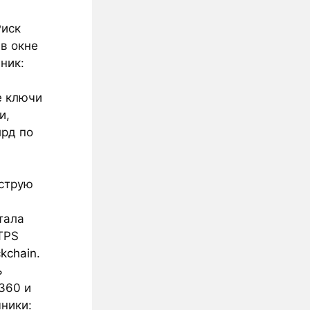
Риск
в окне
ник:
е ключи
и,
лрд по
струю
тала
TPS
kchain
.
ь
360 и
чники: