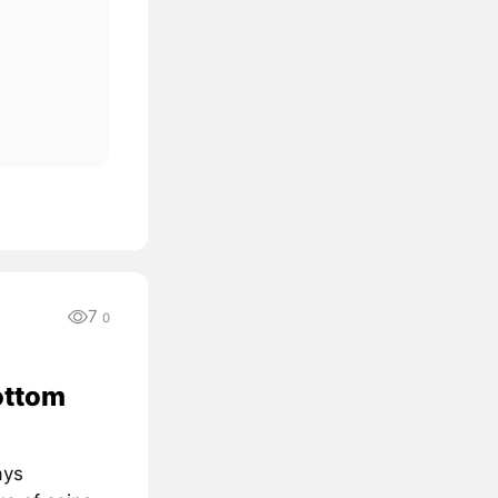
7
0
ottom
ays