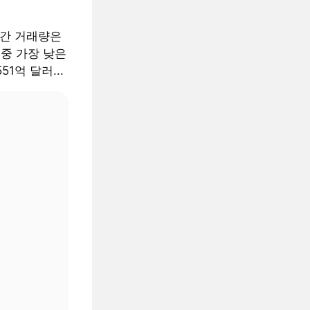
월간 거래량은
 중 가장 낮은
51억 달러...