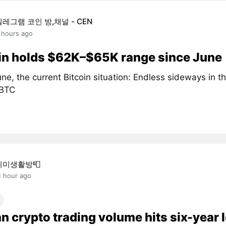
텔레그램 코인 방,채널 - CEN
 hours ago
in holds $62K–$65K range since June
ne, the current Bitcoin situation: Endless sideways in 
#BTC
취미생활방📮
1 hour ago
n crypto trading volume hits six-year 