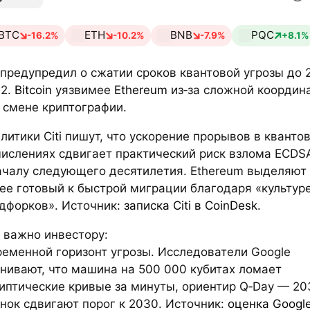
BTC
ETH
BNB
PQC
-16.2%
-10.2%
-7.9%
+8.1%
i предупредил о сжатии сроков квантовой угрозы до 
32.
Bitcoin
уязвимее
Ethereum
из‑за сложной координ
 смене криптографии.
литики Citi пишут, что ускорение прорывов в кванто
ислениях сдвигает практический риск взлома ECDS
ачалу следующего десятилетия. Ethereum выделяют 
ее готовый к быстрой миграции благодаря «культур
дфорков». Источник:
записка Citi в CoinDesk
.
 важно инвестору:
ременной горизонт угрозы. Исследователи Google
нивают, что машина на 500 000 кубитах ломает
иптические кривые за минуты, ориентир Q‑Day — 20
нок сдвигают порог к 2030. Источник:
оценка Googl