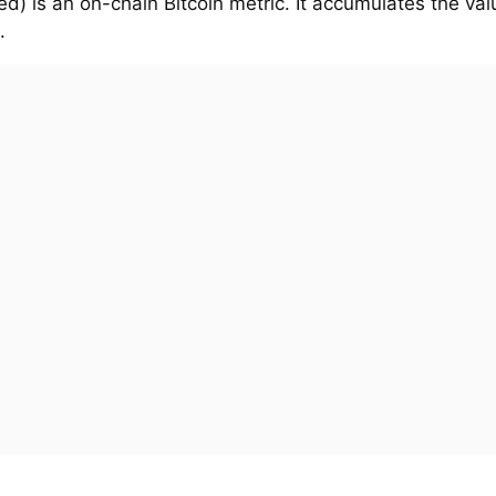
d) is an on-chain Bitcoin metric. It accumulates the val
.