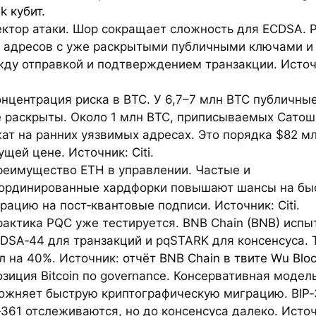
k кубит
.
ектор атаки. Шор сокращает сложность для ECDSA. 
 адресов с уже раскрытыми публичными ключами и 
ду отправкой и подтверждением транзакции. Источ
онцентрация риска в BTC. У 6,7–7 млн BTC публичны
 раскрыты. Около 1 млн BTC, приписываемых Сатош
ат на ранних уязвимых адресах. Это порядка $82 м
ущей цене. Источник:
Citi
.
реимущество ETH в управлении. Частые и
ординированные хардфорки повышают шансы на бы
рацию на пост‑квантовые подписи. Источник:
Citi
.
рактика PQC уже тестируется. BNB Chain (
BNB
) испы
DSA‑44 для транзакций и pqSTARK для консенсуса. 
л на 40%. Источник:
отчёт BNB Chain в твите Wu Bloc
озиция Bitcoin по governance. Консервативная модел
ожняет быструю криптографическую миграцию. BIP‑
‑361 отслеживаются, но до консенсуса далеко. Исто