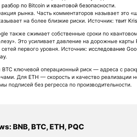
,
разбор по Bitcoin и квантовой безопасности
.
еакция рынка. Часть комментаторов называет это «
казывает на более близкие риски. Источник:
твит Kri
gle также сжимает собственные сроки по квантово
лезу». Это усиливает давление на дорожные карты
 сетей первого уровня. Источник:
исследование Goo
ay
.
я
BTC
ключевой операционный риск — адреса с рас
чами. Для
ETH
— скорость и качество реализации н
мы подписей без регресса по производительности.
ws: BNB, BTC, ETH, PQC