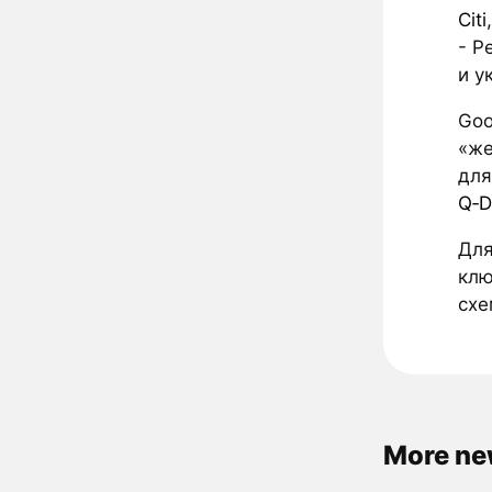
Citi
- Р
и у
Goo
«же
для
Q‑D
Дл
клю
схе
More ne