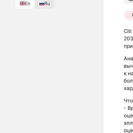
En
Ru
Cit
20
при
Ана
выч
к н
бол
хар
Что
- В
оце
элл
оце