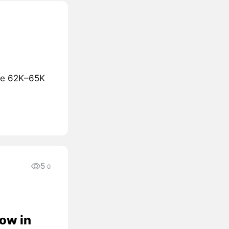
the 62K–65K
5
0
low in