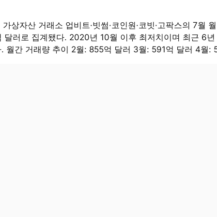
대 가상자산 거래소 업비트·빗썸·코인원·코빗·고팍스의 7월 
억 달러로 집계됐다. 2020년 10월 이후 최저치이며 최근 6년
 월간 거래량 추이 2월: 855억 달러 3월: 591억 달러 4월: 5