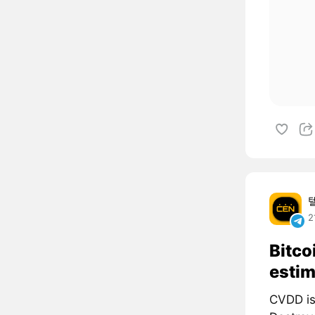
2
Bitco
estim
CVDD is