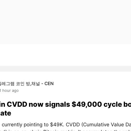
텔레그램 코인 방,채널 - CEN
1 hour ago
in CVDD now signals $49,000 cycle b
ate
 currently pointing to $49K. CVDD (Cumulative Value D