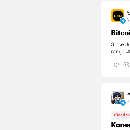
3
Bitco
Since Ju
range 
1
Bearish
Korea