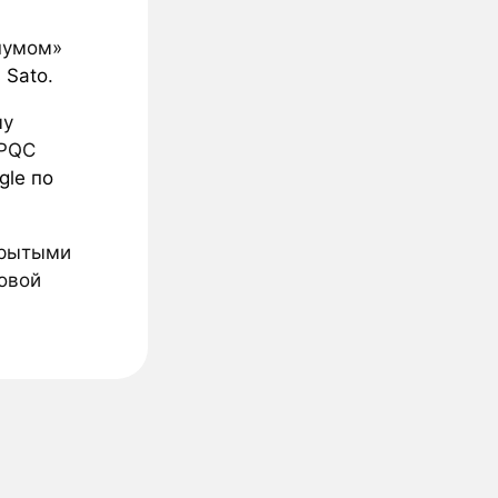
шумом»
s Sato
.
му
 PQC
gle по
крытыми
овой