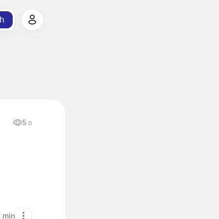
h
5
0
2
min