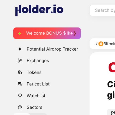
Search b
Welcome BONUS $1k+
Bitco
Potential Airdrop Tracker
Exchanges
Tokens
C
Faucet List
g
Watchlist
Sectors