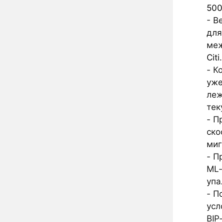
500
- В
для
меж
Citi
.
- К
уже
леж
тек
- П
ско
миг
- П
ML‑
упа
- П
усл
BIP