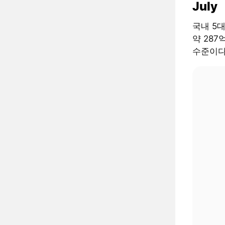
July
국내 5
약 287
수준이다.